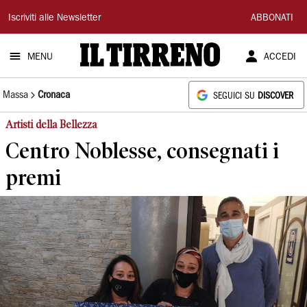
Il
Iscriviti alle Newsletter
ABBONATI
Tirreno
MENU
ACCEDI
Massa
Cronaca
SEGUICI SU
DISCOVER
Artisti della Bellezza
Centro Noblesse, consegnati i
premi