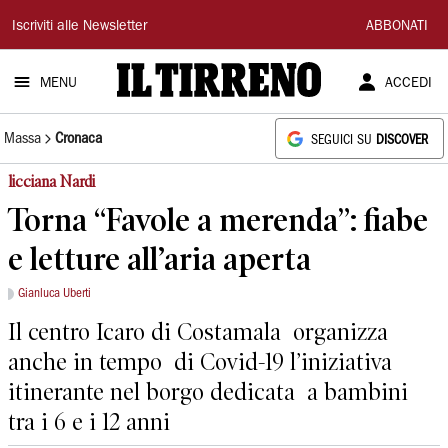
Il
Iscriviti alle Newsletter
ABBONATI
Tirreno
MENU
ACCEDI
Massa
Cronaca
SEGUICI SU
DISCOVER
licciana Nardi
Torna “Favole a merenda”: fiabe
e letture all’aria aperta
Gianluca Uberti
Il centro Icaro di Costamala organizza
anche in tempo di Covid-19 l’iniziativa
itinerante nel borgo dedicata a bambini
tra i 6 e i 12 anni