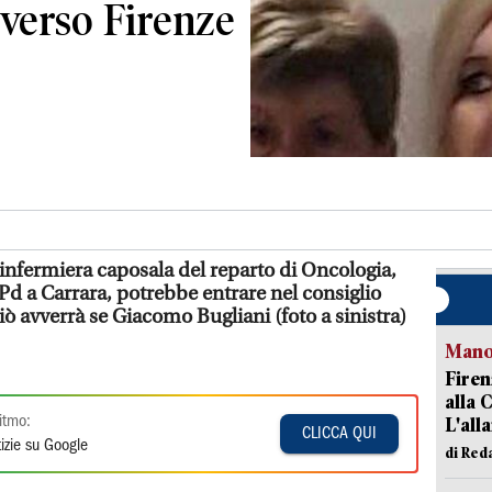
 verso Firenze
 infermiera caposala del reparto di Oncologia,
Pd a Carrara, potrebbe entrare nel consiglio
iò avverrà se Giacomo Bugliani (foto a sinistra)
Manov
Firen
alla 
itmo:
L'all
CLICCA QUI
izie su Google
di Red