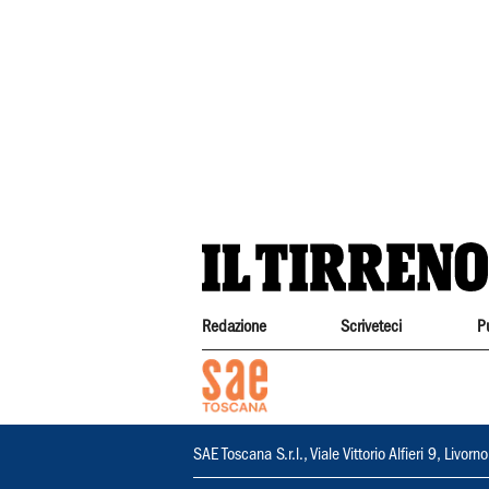
Redazione
Scriveteci
P
SAE Toscana S.r.l., Viale Vittorio Alfieri 9, Li