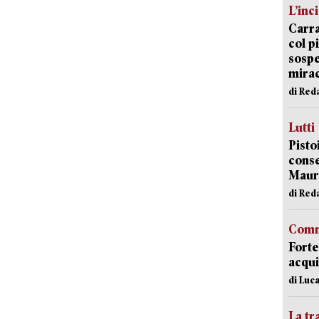
L’inc
Carra
col p
sospe
mira
di Red
Lutti
Pisto
conse
Mauro
di Red
Comm
Forte
acqui
di Luca
La tr