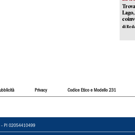
Trova
Lago,
coinv
di Red
ubblicità
Privacy
Codice Etico e Modello 231
vorno – PI 02054410499