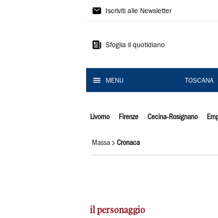
Il
Iscriviti alle Newsletter
Tirreno
Sfoglia il quotidiano
MENU
TOSCANA
Livorno
Firenze
Cecina-Rosignano
Emp
Massa
Cronaca
il personaggio