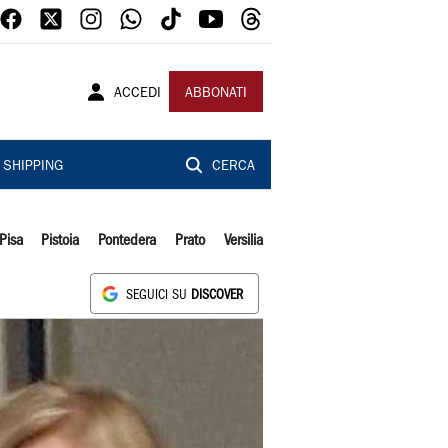
ACCEDI
ABBONATI
SHIPPING
CERCA
Pisa
Pistoia
Pontedera
Prato
Versilia
SEGUICI SU
DISCOVER