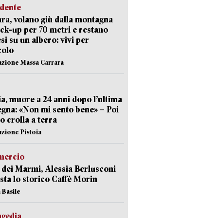
idente
ra, volano giù dalla montagna
ick-up per 70 metri e restano
si su un albero: vivi per
colo
azione Massa Carrara
ia, muore a 24 anni dopo l’ultima
gna: «Non mi sento bene» – Poi
 crolla a terra
azione Pistoia
ercio
 dei Marmi, Alessia Berlusconi
sta lo storico Caffè Morin
 Basile
agedia