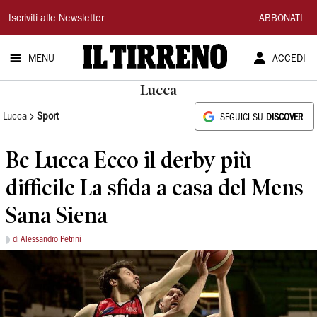
Il
Iscriviti alle Newsletter
ABBONATI
Tirreno
MENU
ACCEDI
Lucca
Lucca
Sport
SEGUICI SU
DISCOVER
Bc Lucca Ecco il derby più
difficile La sfida a casa del Mens
Sana Siena
di Alessandro Petrini