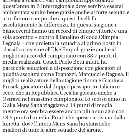
arrivata a scalare i vari campionati approdando
quest’anno in B Interregionale dove sembra essersi
ambientata subito bene grazie anche al forte seguito e
a un fattore campo che a questi livelli fa
assolutamente la differenza. In questa stagione i
biancoverdi hanno un record di cinque vittorie e una
sola sconfitta – contro il fanalino di coda Olimpia
Legnaia – che proietta la squadra al primo posto in
classifica insieme all’Use Empoli grazie anche al
miglior attacco del campionato con 88,7 punti di
media realizzati. Coach Paolo Betti infatti ha
parecchie soluzioni a disposizione con giocatori di
qualità assoluta come Tognazzi, Marcucci e Ragusa. Il
miglior realizzatore della stagione finora è Gianluca
Prosek, giocatore dal doppio passaporto italiano e
ceco, che in Repubblica Ceca ha giocato anche a
Ostrava nel massimo campionato. Lo scorso anno in
C alla Mens Sana viaggiava a 14 punti di media
mentre ora sembra essere ancora più a suo agio con
18,5 punti di media. Punti che spesso arrivano dalla
lunetta, dove l’intera Mens Sana ha statistiche
migliori di tutte le altre squadre del girone.