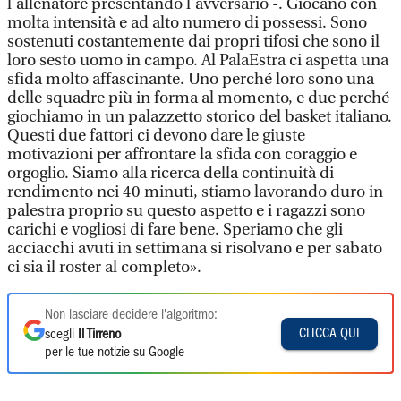
l’allenatore presentando l’avversario -. Giocano con
molta intensità e ad alto numero di possessi. Sono
sostenuti costantemente dai propri tifosi che sono il
loro sesto uomo in campo. Al PalaEstra ci aspetta una
sfida molto affascinante. Uno perché loro sono una
delle squadre più in forma al momento, e due perché
giochiamo in un palazzetto storico del basket italiano.
Questi due fattori ci devono dare le giuste
motivazioni per affrontare la sfida con coraggio e
orgoglio. Siamo alla ricerca della continuità di
rendimento nei 40 minuti, stiamo lavorando duro in
palestra proprio su questo aspetto e i ragazzi sono
carichi e vogliosi di fare bene. Speriamo che gli
acciacchi avuti in settimana si risolvano e per sabato
ci sia il roster al completo».
Non lasciare decidere l'algoritmo:
CLICCA QUI
scegli
Il Tirreno
per le tue notizie su Google