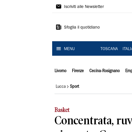
Il
Iscriviti alle Newsletter
Tirreno
Sfoglia il quotidiano
MENU
TOSCANA
ITAL
Livorno
Firenze
Cecina-Rosignano
Emp
Lucca
Sport
Basket
Concentrata, ruv