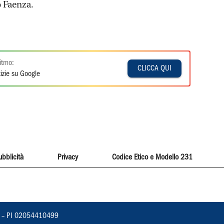
o Faenza.
itmo:
CLICCA QUI
izie su Google
ubblicità
Privacy
Codice Etico e Modello 231
vorno – PI 02054410499