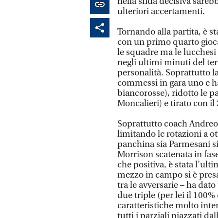
nella sfida decisiva sare
ulteriori accertamenti.
Tornando alla partita, è s
con un primo quarto gioca
le squadre ma le lucchesi
negli ultimi minuti del ter
personalità. Soprattutto l
commessi in gara uno e ha 
biancorosse), ridotto le pa
Moncalieri) e tirato con i
Soprattutto coach Andreol
limitando le rotazioni a o
panchina sia Parmesani sia
Morrison scatenata in fas
che positiva, è stata l’ul
mezzo in campo si è presa
tra le avversarie – ha dat
due triple (per lei il 100
caratteristiche molto inte
tutti i parziali piazzati d