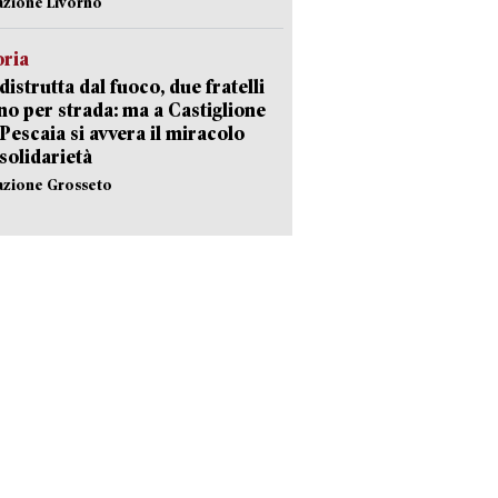
azione Livorno
oria
distrutta dal fuoco, due fratelli
no per strada: ma a Castiglione
 Pescaia si avvera il miracolo
 solidarietà
azione Grosseto