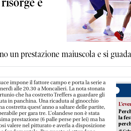
risorge e
no un prestazione maiuscola e si guada
ce impone il fattore campo e porta la serie a
erdì alle 20.30 a Moncalieri. La nota stonata
ortunio che ha costretto Treffers a guardare gli
uta in panchina. Una ricaduta al ginocchio
L’eve
’ha costretta quest’anno a saltare delle partite,
Perch
perabile per gara tre. L’olandese non è stata
la fe
sima prestazione (6 palle perse per lei) ma ha
perch
i valere nel pitturato e averla a disposizione
di Gab