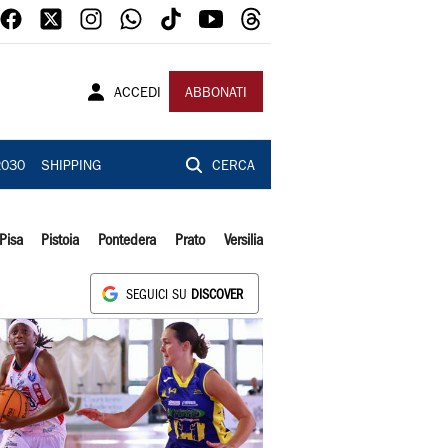
ACCEDI
ABBONATI
2030
SHIPPING
CERCA
Pisa
Pistoia
Pontedera
Prato
Versilia
SEGUICI SU
DISCOVER