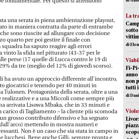
bbe fondamentale. Per questo si attendono
La tr
tata una serata in piena ambientazione playout,
Campi
to in maniera contratta da parte di entrambe
sotto
 che sono riuscite ad allungare con decisione
vitti
zo quarto per poi gestire il finale con
di Ele
a squadra ha saputo reagire agli errori
vinto la sfida nel pitturato (43-37 per le
lle perse (17 quelle di Lucca contro le 19 di
Viabi
l 29% da tre (meglio del 12% di giovedì scorso).
Fi-Pi
anno 
i ha avuto un approccio differente all’incontro,
non p
tto giocatrici e tenendo per 40 minuti in
tutti 
 Tulonen. Protagonista della serata, oltre a una
di Dan
e realizzative e a una Miccoli come sempre più
tima arrivata Lisowa Mbaka, che in 33 minuti e
Viole
 carico di Tagliamento – la cliente più scomoda
o un grosso contributo difensivo e ha segnato
Livor
% dall’arco) mettendo in mostra numeri e
piazz
ressanti. Non è un caso che sia stata in campo in
scopo
alle lucchesi. Bene anche Gilli, sempre pronta e