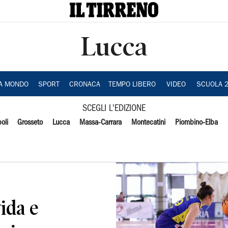
Lucca
IA MONDO
SPORT
CRONACA
TEMPO LIBERO
VIDEO
SCUOLA 
SCEGLI L'EDIZIONE
oli
Grosseto
Lucca
Massa-Carrara
Montecatini
Piombino-Elba
ida e