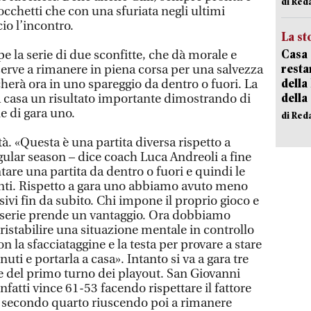
di Red
Bocchetti che con una sfuriata negli ultimi
io l’incontro.
La st
Casa 
e la serie di due sconfitte, che dà morale e
resta
serve a rimanere in piena corsa per una salvezza
della
cherà ora in uno spareggio da dentro o fuori. La
della
 casa un risultato importante dimostrando di
e di gara uno.
di Red
à. «Questa è una partita diversa rispetto a
gular season – dice coach Luca Andreoli a fine
are una partita da dentro o fuori e quindi le
enti. Rispetto a gara uno abbiamo avuto meno
sivi fin da subito. Chi impone il proprio gioco e
a serie prende un vantaggio. Ora dobbiamo
 ristabilire una situazione mentale in controllo
n la sfacciataggine e la testa per provare a stare
uti e portarla a casa». Intanto si va a gara tre
le del primo turno dei playout. San Giovanni
infatti vince 61-53 facendo rispettare il fattore
 secondo quarto riuscendo poi a rimanere