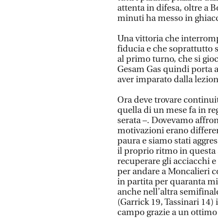
attenta in difesa, oltre a 
minuti ha messo in ghiacc
Una vittoria che interromp
fiducia e che soprattutto 
al primo turno, che si gio
Gesam Gas quindi porta a
aver imparato dalla lezion
Ora deve trovare continuit
quella di un mese fa in re
serata –. Dovevamo affront
motivazioni erano differ
paura e siamo stati aggres
il proprio ritmo in quest
recuperare gli acciacchi e
per andare a Moncalieri co
in partita per quaranta min
anche nell’altra semifina
(Garrick 19, Tassinari 14) 
campo grazie a un ottimo