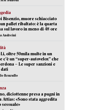
agedia
 Bisenzio, muore schiacciato
 un pallet ribaltato: è la quarta
ma sul lavoro in meno di 48 ore
na Andreini
lità
-Li, oltre 50mila multe in un
e c’è un “super-autovelox” che
erdona – Le super sanzioni e
i dati
ilo Renzullo
nza
no, diciottenne presa a pugni in
a Attias: «Sono stata aggredita
 sessuale»