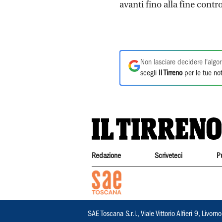
avanti fino alla fine contr
Non lasciare decidere l'algor
scegli
Il Tirreno
per le tue not
Redazione
Scriveteci
P
SAE Toscana S.r.l., Viale Vittorio Alfieri 9, Li