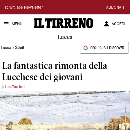
Il
Iscriviti alle Newsletter
ABBONATI
Tirreno
MENU
ACCEDI
Lucca
Lucca
Sport
SEGUICI SU
DISCOVER
La fantastica rimonta della
Lucchese dei giovani
Luca Tronchetti