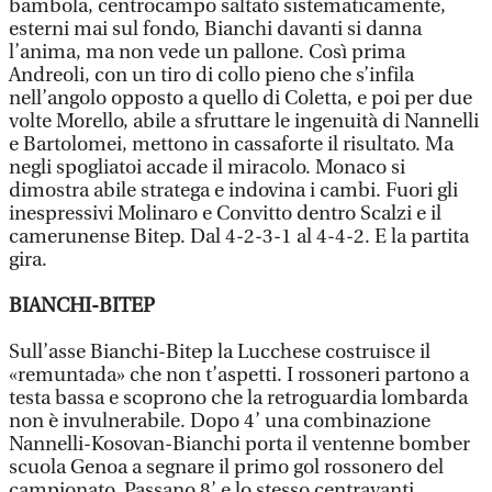
bambola, centrocampo saltato sistematicamente,
esterni mai sul fondo, Bianchi davanti si danna
l’anima, ma non vede un pallone. Così prima
Andreoli, con un tiro di collo pieno che s’infila
nell’angolo opposto a quello di Coletta, e poi per due
volte Morello, abile a sfruttare le ingenuità di Nannelli
e Bartolomei, mettono in cassaforte il risultato. Ma
negli spogliatoi accade il miracolo. Monaco si
dimostra abile stratega e indovina i cambi. Fuori gli
inespressivi Molinaro e Convitto dentro Scalzi e il
camerunense Bitep. Dal 4-2-3-1 al 4-4-2. E la partita
gira.
BIANCHI-BITEP
Sull’asse Bianchi-Bitep la Lucchese costruisce il
«remuntada» che non t’aspetti. I rossoneri partono a
testa bassa e scoprono che la retroguardia lombarda
non è invulnerabile. Dopo 4’ una combinazione
Nannelli-Kosovan-Bianchi porta il ventenne bomber
scuola Genoa a segnare il primo gol rossonero del
campionato. Passano 8’ e lo stesso centravanti,