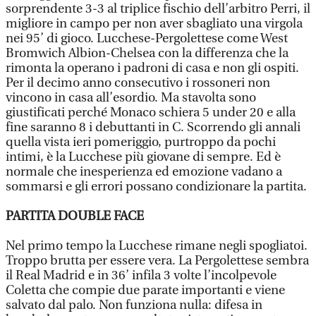
sorprendente 3-3 al triplice fischio dell’arbitro Perri, il
migliore in campo per non aver sbagliato una virgola
nei 95’ di gioco. Lucchese-Pergolettese come West
Bromwich Albion-Chelsea con la differenza che la
rimonta la operano i padroni di casa e non gli ospiti.
Per il decimo anno consecutivo i rossoneri non
vincono in casa all’esordio. Ma stavolta sono
giustificati perché Monaco schiera 5 under 20 e alla
fine saranno 8 i debuttanti in C. Scorrendo gli annali
quella vista ieri pomeriggio, purtroppo da pochi
intimi, è la Lucchese più giovane di sempre. Ed è
normale che inesperienza ed emozione vadano a
sommarsi e gli errori possano condizionare la partita.
PARTITA DOUBLE FACE
Nel primo tempo la Lucchese rimane negli spogliatoi.
Troppo brutta per essere vera. La Pergolettese sembra
il Real Madrid e in 36’ infila 3 volte l’incolpevole
Coletta che compie due parate importanti e viene
salvato dal palo. Non funziona nulla: difesa in