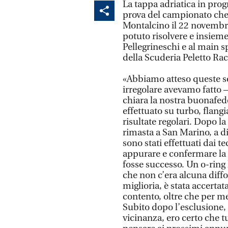
La tappa adriatica in pr
prova del campionato che 
Montalcino il 22 novembre
potuto risolvere e insiem
Pellegrineschi e al main 
della Scuderia Peletto Ra
«Abbiamo atteso queste se
irregolare avevamo fatto 
chiara la nostra buonafede
effettuato su turbo, flang
risultate regolari. Dopo la
rimasta a San Marino, a d
sono stati effettuati dai t
appurare e confermare la 
fosse successo. Un o-ring l
che non c’era alcuna diffo
miglioria, è stata accerta
contento, oltre che per me
Subito dopo l’esclusione, 
vicinanza, ero certo che 