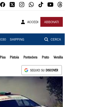
ACCEDI
ABBONATI
2030
SHIPPING
CERCA
Pisa
Pistoia
Pontedera
Prato
Versilia
SEGUICI SU
DISCOVER