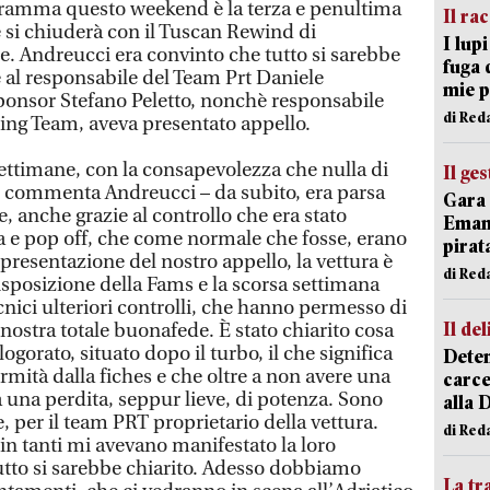
ogramma questo weekend è la terza e penultima
Il ra
si chiuderà con il Tuscan Rewind di
I lup
. Andreucci era convinto che tutto si sarebbe
fuga 
e al responsabile del Team Prt Daniele
mie 
sponsor Stefano Peletto, nonchè responsabile
di Red
cing Team, aveva presentato appello.
ttimane, con la consapevolezza che nulla di
Il ge
– commenta Andreucci – da subito, era parsa
Gara 
, anche grazie al controllo che era stato
Emanu
ia e pop off, che come normale che fosse, erano
pirat
 presentazione del nostro appello, la vettura è
di Red
isposizione della Fams e la scorsa settimana
ecnici ulteriori controlli, che hanno permesso di
Il del
nostra totale buonafede. È stato chiarito cosa
ogorato, situato dopo il turbo, il che significa
Deten
rmità dalla fiches e che oltre a non avere una
carce
ta una perdita, seppur lieve, di potenza. Sono
alla 
, per il team PRT proprietario della vettura.
di Red
in tanti mi avevano manifestato la loro
tutto si sarebbe chiarito. Adesso dobbiamo
La tr