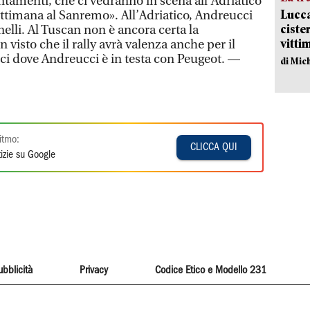
tamenti, che ci vedranno in scena all’Adriatico
Lucca
ettimana al Sanremo». All’Adriatico, Andreucci
ciste
elli. Al Tuscan non è ancora certa la
vitti
 visto che il rally avrà valenza anche per il
i dove Andreucci è in testa con Peugeot. —
di Mic
itmo:
CLICCA QUI
izie su Google
ubblicità
Privacy
Codice Etico e Modello 231