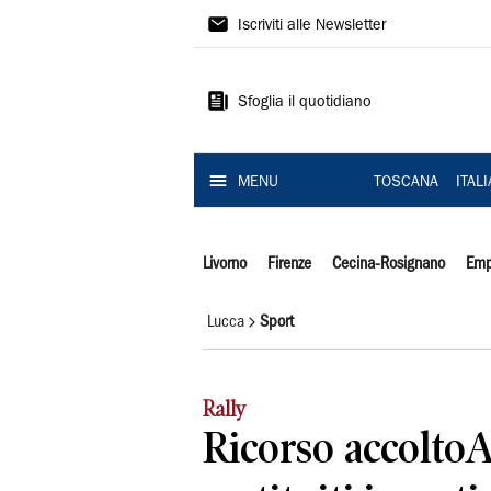
Il
Iscriviti alle Newsletter
Tirreno
Sfoglia il quotidiano
MENU
TOSCANA
ITAL
Livorno
Firenze
Cecina-Rosignano
Emp
Lucca
Sport
Rally
Ricorso accolto