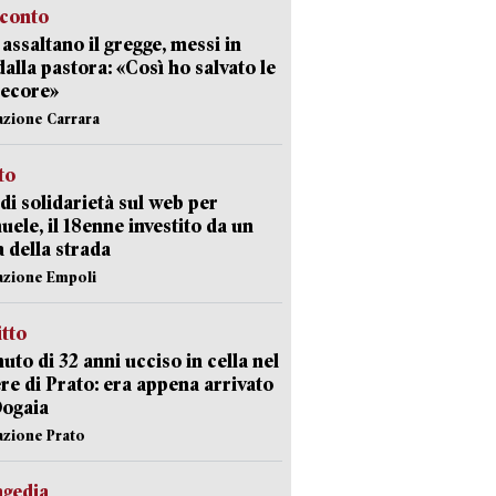
cconto
i assaltano il gregge, messi in
dalla pastora: «Così ho salvato le
pecore»
azione Carrara
sto
di solidarietà sul web per
ele, il 18enne investito da un
a della strada
azione Empoli
itto
uto di 32 anni ucciso in cella nel
re di Prato: era appena arrivato
Dogaia
azione Prato
agedia