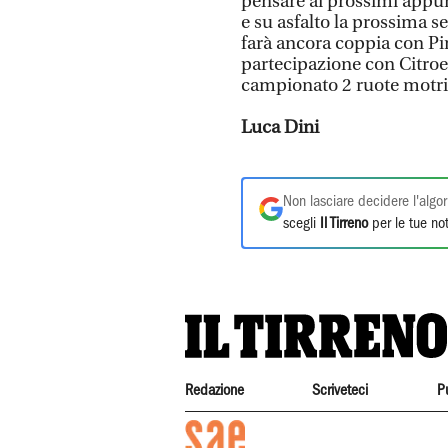
pensare ai prossimi appun
e su asfalto la prossima s
farà ancora coppia con Pin
partecipazione con Citroen
campionato 2 ruote motric
Luca Dini
Non lasciare decidere l'algor
scegli
Il Tirreno
per le tue not
Redazione
Scriveteci
P