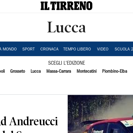
Lucca
IA MONDO
SPORT
CRONACA
TEMPO LIBERO
VIDEO
SCUOLA 
SCEGLI L'EDIZIONE
oli
Grosseto
Lucca
Massa-Carrara
Montecatini
Piombino-Elba
Ad Andreucci