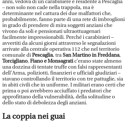
anni, vedova di un carabiniere e residente a Pescaglia
– non solo non cade nella trappola, ma è
determinante nel cattura dei due malfattori che,
probabilmente, fanno parte di una rete di imbroglioni
in grado di prendere di mira soggetti anziani che
vivono da soli e pensionati ultraottuagenari
facilmente impressionabili. Perché i carabinieri –
avvertiti da alcuni giorni attraverso le segnalazioni
arrivate alla centrale operativa 112 che nel territorio
comunale di
Pescaglia
, tra
San Martino in Freddana
,
Torcigliano
,
Fiano e Monsagrati
c’erano state almeno
una dozzina di tentate truffe con falsi rappresentanti
dell’Arma, poliziotti, finanzieri e ufficiali giudiziari –
stavano controllando il territorio con tre pattuglie, sia
in abiti civili che in uniforme. I militari erano certi che
prima o poi avrebbero acciuffato i predatori che
approfittano della vulnerabilità, della solitudine o
dello stato di debolezza degli anziani.
La coppia nei guai