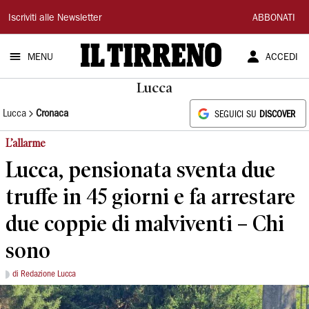
Il
Iscriviti alle Newsletter
ABBONATI
Tirreno
MENU
ACCEDI
Lucca
Lucca
Cronaca
SEGUICI SU
DISCOVER
L’allarme
Lucca, pensionata sventa due
truffe in 45 giorni e fa arrestare
due coppie di malviventi – Chi
sono
di Redazione Lucca