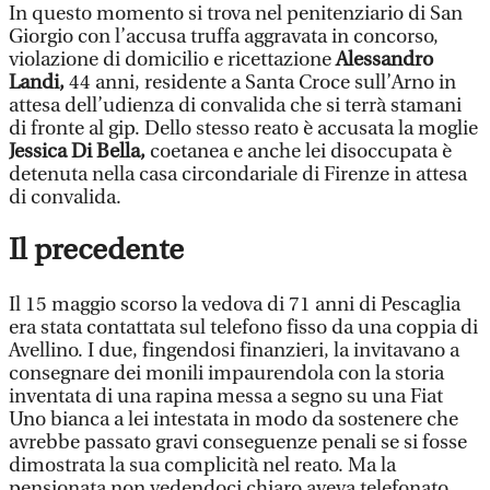
In questo momento si trova nel penitenziario di San
Giorgio con l’accusa truffa aggravata in concorso,
violazione di domicilio e ricettazione
Alessandro
Landi,
44 anni, residente a Santa Croce sull’Arno in
attesa dell’udienza di convalida che si terrà stamani
di fronte al gip. Dello stesso reato è accusata la moglie
Jessica Di Bella,
coetanea e anche lei disoccupata è
detenuta nella casa circondariale di Firenze in attesa
di convalida.
Il precedente
Il 15 maggio scorso la vedova di 71 anni di Pescaglia
era stata contattata sul telefono fisso da una coppia di
Avellino. I due, fingendosi finanzieri, la invitavano a
consegnare dei monili impaurendola con la storia
inventata di una rapina messa a segno su una Fiat
Uno bianca a lei intestata in modo da sostenere che
avrebbe passato gravi conseguenze penali se si fosse
dimostrata la sua complicità nel reato. Ma la
pensionata non vedendoci chiaro aveva telefonato