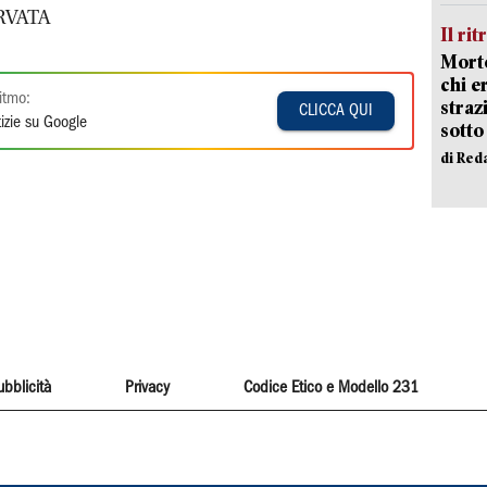
RVATA
Il rit
Morto
chi er
itmo:
straz
CLICCA QUI
izie su Google
sotto
di Red
ubblicità
Privacy
Codice Etico e Modello 231