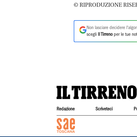
© RIPRODUZIONE RISE
Non lasciare decidere l'algor
scegli
Il Tirreno
per le tue not
Redazione
Scriveteci
P