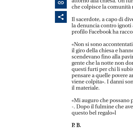
attorno alla chiesa. Un furt
che colpisce la comunità 
Il sacerdote, a capo di d
la denuncia contro ignoti 
profilo Facebook ha racco
«Non si sono accontentati
il giro della chiesa e hann
scendevano fino alla pavim
gente che la notte non do
questi furti per chi li sub
pensare a quelle povere a
viene colpita». I danni so
il materiale.
«Mi auguro che possano pe
-. Dopo il fulmine che ave
questo bel regalo»l
P. B.