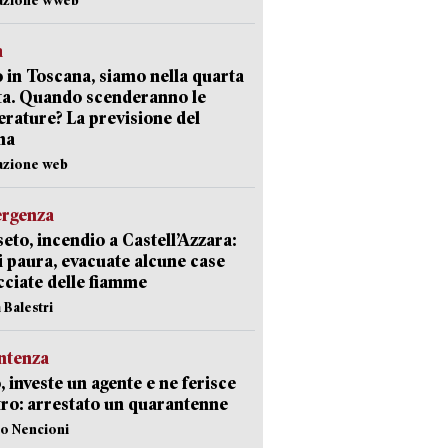
a
 in Toscana, siamo nella quarta
ta. Quando scenderanno le
rature? La previsione del
ma
azione web
ergenza
eto, incendio a Castell’Azzara:
i paura, evacuate alcune case
ciate delle fiamme
 Balestri
ntenza
, investe un agente e ne ferisce
tro: arrestato un quarantenne
lo Nencioni