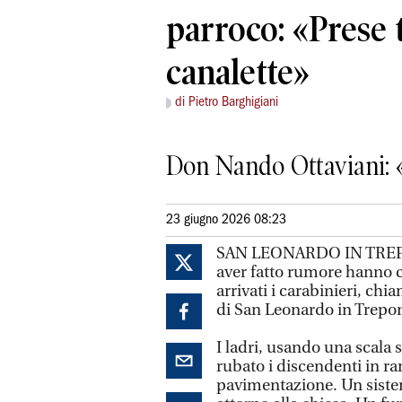
parroco: «Prese t
canalette»
di Pietro Barghigiani
Don Nando Ottaviani: «
23 giugno 2026 08:23
SAN LEONARDO IN TREPONZ
aver fatto rumore hanno 
arrivati i carabinieri, chi
di San Leonardo in Trepon
I ladri, usando una scala 
rubato i discendenti in ra
pavimentazione. Un sistem