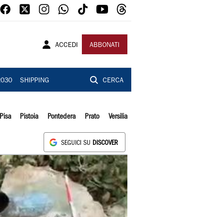
ACCEDI
ABBONATI
2030
SHIPPING
CERCA
Pisa
Pistoia
Pontedera
Prato
Versilia
SEGUICI SU
DISCOVER