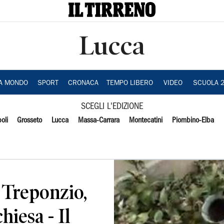
Lucca
IA MONDO
SPORT
CRONACA
TEMPO LIBERO
VIDEO
SCUOLA 
SCEGLI L'EDIZIONE
oli
Grosseto
Lucca
Massa-Carrara
Montecatini
Piombino-Elba
 Treponzio,
hiesa - Il