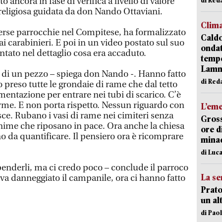
o ancora in fase di verifica a livello di valore
religiosa guidata da don Nando Ottaviani.
Clim
iverse parrocchie nel Compitese, ha formalizzato
Caldo
ai carabinieri. E poi in un video postato sul suo
onda
ntato nel dettaglio cosa era accaduto.
tempe
Lam
 di un pezzo – spiega don Nando -. Hanno fatto
di Red
o preso tutte le grondaie di rame che dal tetto
entazione per entrare nei tubi di scarico. C’è
rme. E non porta rispetto. Nessun riguardo con
L’em
isce. Rubano i vasi di rame nei cimiteri senza
Gross
nime che riposano in pace. Ora anche la chiesa
ore d
no da quantificare. Il pensiero ora è ricomprare
minac
di Luca
nderli, ma ci credo poco – conclude il parroco
La se
va danneggiato il campanile, ora ci hanno fatto
Prato
un al
di Pao