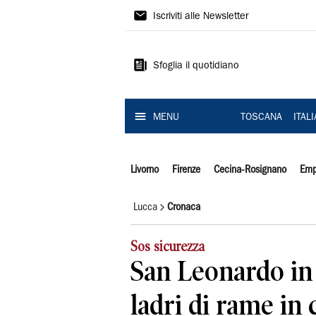
Il
Iscriviti alle Newsletter
Tirreno
Sfoglia il quotidiano
MENU
TOSCANA
ITAL
Livorno
Firenze
Cecina-Rosignano
Emp
Lucca
Cronaca
Sos sicurezza
San Leonardo in
ladri di rame in c