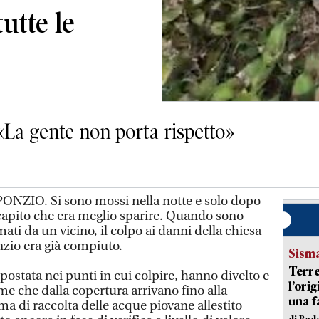
utte le
La gente non porta rispetto»
IO. Si sono mossi nella notte e solo dopo
capito che era meglio sparire. Quando sono
amati da un vicino, il colpo ai danni della chiesa
zio era già compiuto.
Sism
Terre
spostata nei punti in cui colpire, hanno divelto e
l’ori
me che dalla copertura arrivano fino alla
una f
a di raccolta delle acque piovane allestito
di Re