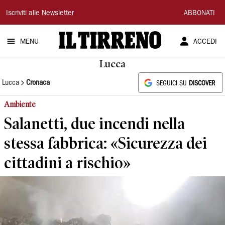
Il
Iscriviti alle Newsletter
ABBONATI
Tirreno
MENU
ACCEDI
Lucca
Lucca
Cronaca
SEGUICI SU
DISCOVER
Ambiente
Salanetti, due incendi nella
stessa fabbrica: «Sicurezza dei
cittadini a rischio»