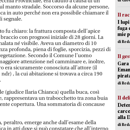
Vecchia Provinciale, era caduto a causa di un
sul manto stradale. Soccorso da alcune persone,
uca in auto perché non era possibile chiamare il
Il ra
i segnale.
I lup
fuga 
to fu chiaro: la frattura composta dell’apice
mie 
 braccio con prognosi iniziale di 28 giorni. La
di Red
alata né visibile. Aveva un diametro di 10
za profonda, piena di foglie, sporcizia, pezzi di
ra vegetazione. Secondo il Comune l’uomo
Il ge
aggiore attenzione nel camminare e, inoltre,
Gara 
tro era sicuramente conosciuta all’attore (il
Emanu
ndr) , la cui abitazione si trovava a circa 190
pirat
.
di Red
le (giudice Ilaria Chianca) quella buca, così
Il del
, rappresentava un trabocchetto tra zona buia
arente copertura. Una sommatoria di concause
Deten
carce
alla 
, peraltro, emerge anche dall’esame della
di Red
 in atti dove si può constatare che all’interno