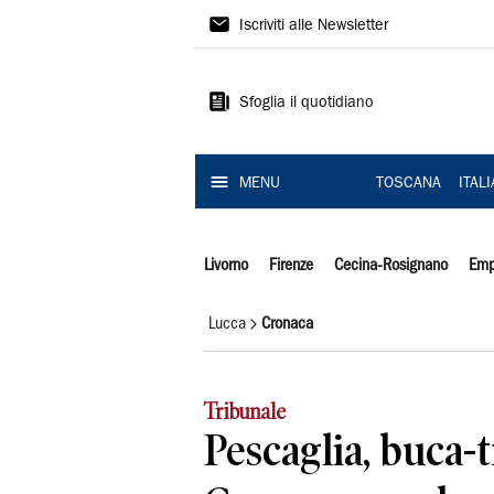
Il
Iscriviti alle Newsletter
Tirreno
Sfoglia il quotidiano
MENU
TOSCANA
ITAL
Livorno
Firenze
Cecina-Rosignano
Emp
Lucca
Cronaca
Tribunale
Pescaglia, buca-