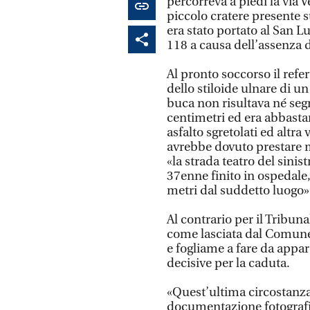
percorreva a piedi la via 
piccolo cratere presente 
era stato portato al San L
118 a causa dell’assenza d
Al pronto soccorso il refer
dello stiloide ulnare di un
buca non risultava né segn
centimetri ed era abbastan
asfalto sgretolati ed alt
avrebbe dovuto prestare m
«la strada teatro del sinis
37enne finito in ospedale, 
metri dal suddetto luogo»
Al contrario per il Tribuna
come lasciata dal Comune
e fogliame a fare da app
decisive per la caduta.
«Quest’ultima circostanza
documentazione fotografica