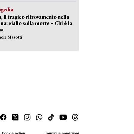
agedia
, il tragico ritrovamento nella
rna: giallo sulla morte – Chi è la
ma
hele Masotti
Cookie policy
Termini e condizioni