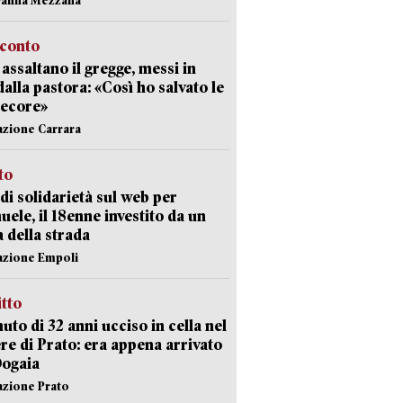
cconto
i assaltano il gregge, messi in
dalla pastora: «Così ho salvato le
pecore»
azione Carrara
sto
di solidarietà sul web per
ele, il 18enne investito da un
a della strada
azione Empoli
itto
uto di 32 anni ucciso in cella nel
re di Prato: era appena arrivato
Dogaia
azione Prato