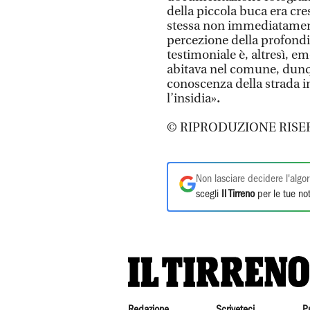
della piccola buca era cre
stessa non immediatamente
percezione della profondit
testimoniale è, altresì, e
abitava nel comune, dunqu
conoscenza della strada in
l’insidia»
.
© RIPRODUZIONE RISE
Non lasciare decidere l'algor
scegli
Il Tirreno
per le tue not
Redazione
Scriveteci
P