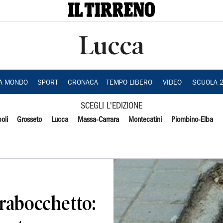
Lucca
IA MONDO
SPORT
CRONACA
TEMPO LIBERO
VIDEO
SCUOLA 
SCEGLI L'EDIZIONE
oli
Grosseto
Lucca
Massa-Carrara
Montecatini
Piombino-Elba
trabocchetto: