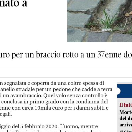
ato a
euro per un braccio rotto a un 37enne d
segnalata e coperta da una coltre spessa di
tranello stradale per un pedone che cadde a terra
di un avambraccio. Quel volo senza controllo è
e conclusa in primo grado con la condanna del
Il lut
nne con circa 10mila euro per i danni subìti e
Morto
egali.
del d
arriv
riggio del 5 febbraio 2020. L’uomo, mentre
di Gio