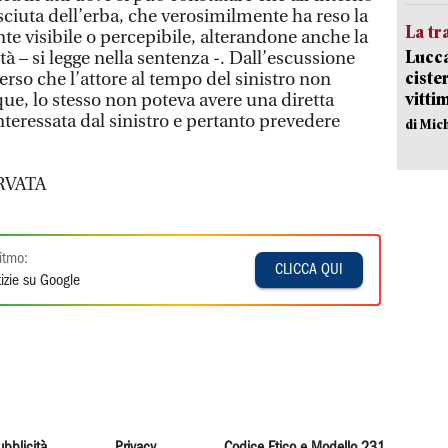
sciuta dell’erba, che verosimilmente ha reso la
La tr
 visibile o percepibile, alterandone anche la
Lucca
à – si legge nella sentenza -. Dall’escussione
ciste
merso che l’attore al tempo del sinistro non
vitti
e, lo stesso non poteva avere una diretta
teressata dal sinistro e pertanto prevedere
di Mic
RVATA
itmo:
CLICCA QUI
izie su Google
ubblicità
Privacy
Codice Etico e Modello 231