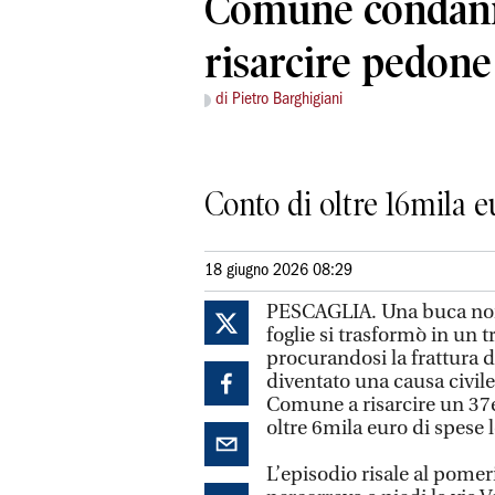
Comune condann
risarcire pedone
di Pietro Barghigiani
Conto di oltre 16mila 
18 giugno 2026 08:29
PESCAGLIA. Una buca non 
foglie si trasformò in un 
procurandosi la frattura 
diventato una causa civil
Comune a risarcire un 37e
oltre 6mila euro di spese l
L’episodio risale al pome