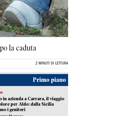
opo la caduta
2 MINUTI DI LETTURA
Primo piano
to
 in azienda a Carrara, il viaggio
olore per Aldo: dalla Sicilia
ano i genitori
vanna Mezzana