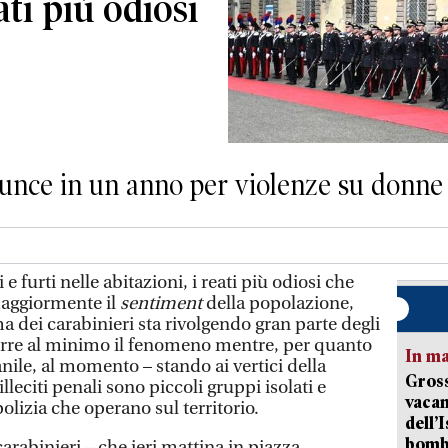
eati più odiosi
enunce in un anno per violenze su donn
e furti nelle abitazioni, i reati più odiosi che
aggiormente il
sentiment
della popolazione,
ma dei carabinieri sta rivolgendo gran parte degli
idurre al minimo il fenomeno mentre, per quanto
In ma
nile, al momento – stando ai vertici della
Gross
illeciti penali sono piccoli gruppi isolati e
vacan
polizia che operano sul territorio.
dell’
bom
rabinieri – che ieri mattina in piazza