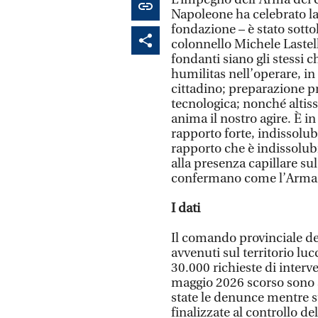
Napoleone ha celebrato la
fondazione – è stato sotto
colonnello Michele Lastell
fondanti siano gli stessi ch
humilitas nell’operare, in s
cittadino; preparazione p
tecnologica; nonché altis
anima il nostro agire. È i
rapporto forte, indissolubi
rapporto che è indissolub
alla presenza capillare su
confermano come l’Arma s
I dati
Il comando provinciale de
avvenuti sul territorio luc
30.000 richieste di interv
maggio 2026 scorso sono s
state le denunce mentre su
finalizzate al controllo de