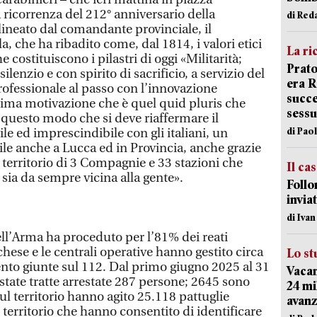
 ricorrenza del 212° anniversario della
di Red
lineato dal comandante provinciale, il
a, che ha ribadito come, dal 1814, i valori etici
La ri
e costituiscono i pilastri di oggi «Militarità;
Prato
ilenzio e con spirito di sacrificio, a servizio del
era 
rofessionale al passo con l’innovazione
succe
sima motivazione che è quel quid pluris che
sessu
n questo modo che si deve riaffermare il
di Pao
le ed imprescindibile con gli italiani, un
ile anche a Lucca ed in Provincia, anche grazie
l territorio di 3 Compagnie e 33 stazioni che
Il ca
ia da sempre vicina alla gente».
Follo
inviat
di Iva
ll’Arma ha proceduto per l’81% dei reati
chese e le centrali operative hanno gestito circa
Lo st
ento giunte sul 112. Dal primo giugno 2025 al 31
Vacan
tate tratte arrestate 287 persone; 2645 sono
24 mi
l territorio hanno agito 25.118 pattuglie
avanz
l territorio che hanno consentito di identificare