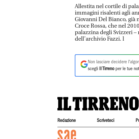
Allestita nel cortile di p
immagini risalenti agli an
Giovanni Del Bianco, già m
Croce Rossa, che nel 2010 
palazzina degli Svizzeri –
dell’archivio Fazzi. l
Non lasciare decidere l'algor
scegli
Il Tirreno
per le tue not
Redazione
Scriveteci
P