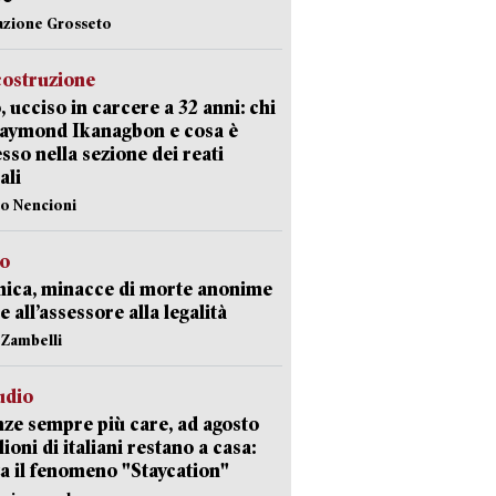
azione Grosseto
costruzione
, ucciso in carcere a 32 anni: chi
Raymond Ikanagbon e cosa è
sso nella sezione dei reati
ali
lo Nencioni
so
nica, minacce di morte anonime
e all’assessore alla legalità
n Zambelli
udio
ze sempre più care, ad agosto
lioni di italiani restano a casa:
a il fenomeno "Staycation"