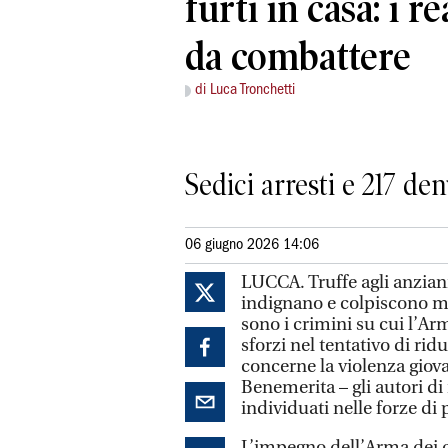
furti in casa: i r
da combattere
di Luca Tronchetti
Sedici arresti e 217 d
06 giugno 2026 14:06
LUCCA. Truffe agli anziani 
indignano e colpiscono m
sono i crimini su cui l’Ar
sforzi nel tentativo di r
concerne la violenza giova
Benemerita – gli autori di 
individuati nelle forze di 
L’impegno dell’Arma dei ca