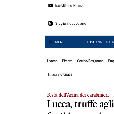
Il
Iscriviti alle Newsletter
Tirreno
Sfoglia il quotidiano
MENU
TOSCANA
ITAL
Livorno
Firenze
Cecina-Rosignano
Emp
Lucca
Cronaca
Festa dell'Arma dei carabinieri
Lucca, truffe agl