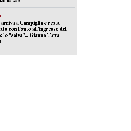
azione web
o
 arriva a Campiglia e resta
ato con l'auto all’ingresso del
: lo "salva"... Gianna Tutta
a