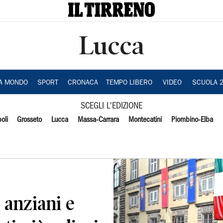
Lucca
IA MONDO
SPORT
CRONACA
TEMPO LIBERO
VIDEO
SCUOLA 
SCEGLI L'EDIZIONE
oli
Grosseto
Lucca
Massa-Carrara
Montecatini
Piombino-Elba
i anziani e