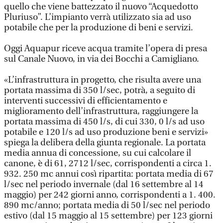
quello che viene battezzato il nuovo “Acquedotto
Pluriuso”. L’impianto verrà utilizzato sia ad uso
potabile che per la produzione di beni e servizi.
Oggi Aquapur riceve acqua tramite l’opera di presa
sul Canale Nuovo, in via dei Bocchi a Camigliano.
«L’infrastruttura in progetto, che risulta avere una
portata massima di 350 l/sec, potrà, a seguito di
interventi successivi di efficientamento e
miglioramento dell’infrastruttura, raggiungere la
portata massima di 450 l/s, di cui 330, 0 l/s ad uso
potabile e 120 l/s ad uso produzione beni e servizi»
spiega la delibera della giunta regionale. La portata
media annua di concessione, su cui calcolare il
canone, è di 61, 2712 l/sec, corrispondenti a circa 1.
932. 250 mc annui così ripartita: portata media di 67
l/sec nel periodo invernale (dal 16 settembre al 14
maggio) per 242 giorni anno, corrispondenti a 1. 400.
890 mc/anno; portata media di 50 l/sec nel periodo
estivo (dal 15 maggio al 15 settembre) per 123 giorni