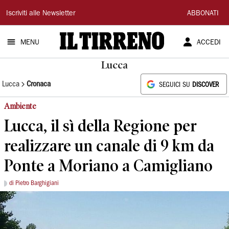
Il
Iscriviti alle Newsletter
ABBONATI
Tirreno
MENU
ACCEDI
Lucca
Lucca
Cronaca
SEGUICI SU
DISCOVER
Ambiente
Lucca, il sì della Regione per
realizzare un canale di 9 km da
Ponte a Moriano a Camigliano
di Pietro Barghigiani