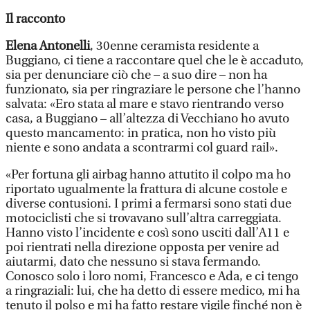
Il racconto
Elena Antonelli
, 30enne ceramista residente a
Buggiano, ci tiene a raccontare quel che le è accaduto,
sia per denunciare ciò che – a suo dire – non ha
funzionato, sia per ringraziare le persone che l’hanno
salvata: «Ero stata al mare e stavo rientrando verso
casa, a Buggiano – all’altezza di Vecchiano ho avuto
questo mancamento: in pratica, non ho visto più
niente e sono andata a scontrarmi col guard rail».
«Per fortuna gli airbag hanno attutito il colpo ma ho
riportato ugualmente la frattura di alcune costole e
diverse contusioni. I primi a fermarsi sono stati due
motociclisti che si trovavano sull’altra carreggiata.
Hanno visto l’incidente e così sono usciti dall’A11 e
poi rientrati nella direzione opposta per venire ad
aiutarmi, dato che nessuno si stava fermando.
Conosco solo i loro nomi, Francesco e Ada, e ci tengo
a ringraziali: lui, che ha detto di essere medico, mi ha
tenuto il polso e mi ha fatto restare vigile finché non è