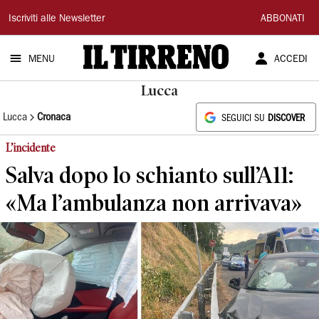
Il
Iscriviti alle Newsletter
ABBONATI
Tirreno
MENU
ACCEDI
Lucca
Lucca
Cronaca
SEGUICI SU
DISCOVER
L’incidente
Salva dopo lo schianto sull’A11:
«Ma l’ambulanza non arrivava»