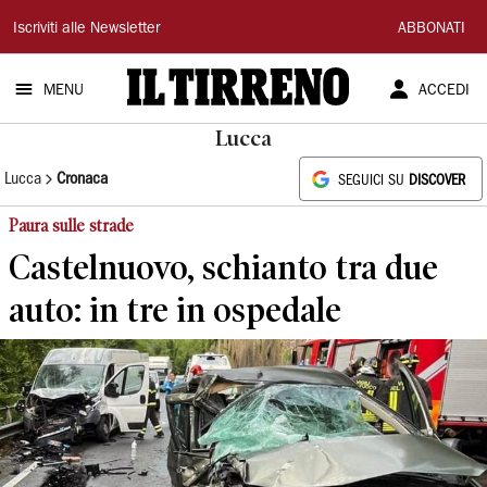
Il
Iscriviti alle Newsletter
ABBONATI
Tirreno
MENU
ACCEDI
Lucca
Lucca
Cronaca
SEGUICI SU
DISCOVER
Paura sulle strade
Castelnuovo, schianto tra due
auto: in tre in ospedale