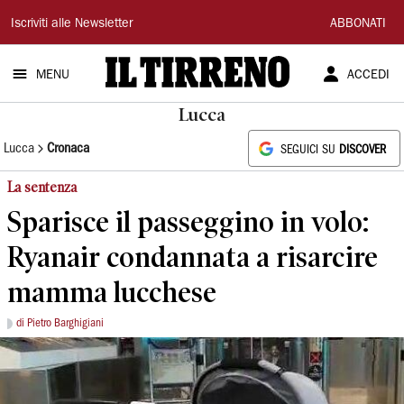
Il
Iscriviti alle Newsletter
ABBONATI
Tirreno
MENU
ACCEDI
Lucca
Lucca
Cronaca
SEGUICI SU
DISCOVER
La sentenza
Sparisce il passeggino in volo:
Ryanair condannata a risarcire
mamma lucchese
di Pietro Barghigiani