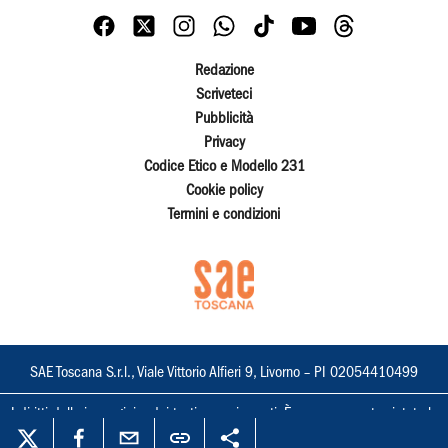
Redazione
Scriveteci
Pubblicità
Privacy
Codice Etico e Modello 231
Cookie policy
Termini e condizioni
SAE Toscana S.r.l., Viale Vittorio Alfieri 9, Livorno – PI 02054410499
I diritti delle immagini e dei testi sono riservati. È espressamente vietata la
loro riproduzione con qualsiasi mezzo e l'adattamento totale o parziale.