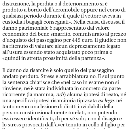
distruzione, la perdita o il deterioramento si è
prodotto a bordo dell’aeromobile oppure nel corso di
qualsiasi periodo durante il quale il vettore aveva in
custodia i bagagli consegnati». Nella causa discussa il
danno patrimoniale è rappresentato dal valore
economico del bene smarrito, commisurato al prezzo
d’acquisto del passeggino per 449 euro. Il giudice non
ha ritenuto di valutare alcun deprezzamento legato
all’usura essendo stato acquistato poco prima e
«quindi in stretta prossimità della partenza».
Il danno da risarcire è solo quello del passeggino
andato perduto. Stress e arrabbiatura no. E sul punto
la sentenza chiarisce che «nel caso in esame non si
rinviene, né è stata individuata in concreto da parte
ricorrente (la mamma,
ndr
) alcuna ipotesi di reato, né
una specifica ipotesi risarcitoria tipizzata
ex lege
, né
tanto meno una lesione di diritti inviolabili della
persona costituzionalmente tutelati, non potendo
essi essere identificati, di per sé solo, con il disagio e
lo stress provocati dall’aver tenuto in collo il figlio per