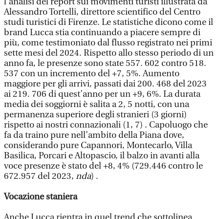
l’analisi del report sui movimenti turisti illustrata da
Alessandro Tortelli, direttore scientifico del Centro
studi turistici di Firenze. Le statistiche dicono come il
brand Lucca stia continuando a piacere sempre di
più, come testimoniato dal flusso registrato nei primi
sette mesi del 2024. Rispetto allo stesso periodo di un
anno fa, le presenze sono state 557. 602 contro 518.
537 con un incremento del +7, 5%. Aumento
maggiore per gli arrivi, passati dai 200. 468 del 2023
ai 219. 706 di quest’anno per un +9, 6%. La durata
media dei soggiorni è salita a 2, 5 notti, con una
permanenza superiore degli stranieri (3 giorni)
rispetto ai nostri connazionali (1, 7) . Capoluogo che
fa da traino pure nell’ambito della Piana dove,
considerando pure Capannori, Montecarlo, Villa
Basilica, Porcari e Altopascio, il balzo in avanti alla
voce presenze è stato del +8, 4% (729.446 contro le
672.957 del 2023,
nda
) .
Vocazione staniera
Anche Lucca rientra in quel trend che sottolinea