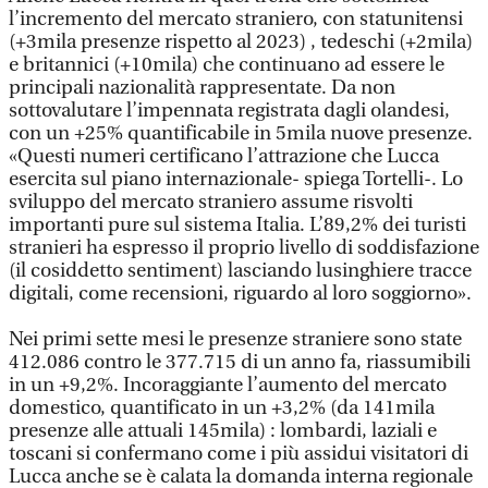
l’incremento del mercato straniero, con statunitensi
(+3mila presenze rispetto al 2023) , tedeschi (+2mila)
e britannici (+10mila) che continuano ad essere le
principali nazionalità rappresentate. Da non
sottovalutare l’impennata registrata dagli olandesi,
con un +25% quantificabile in 5mila nuove presenze.
«Questi numeri certificano l’attrazione che Lucca
esercita sul piano internazionale- spiega Tortelli-. Lo
sviluppo del mercato straniero assume risvolti
importanti pure sul sistema Italia. L’89,2% dei turisti
stranieri ha espresso il proprio livello di soddisfazione
(il cosiddetto sentiment) lasciando lusinghiere tracce
digitali, come recensioni, riguardo al loro soggiorno».
Nei primi sette mesi le presenze straniere sono state
412.086 contro le 377.715 di un anno fa, riassumibili
in un +9,2%. Incoraggiante l’aumento del mercato
domestico, quantificato in un +3,2% (da 141mila
presenze alle attuali 145mila) : lombardi, laziali e
toscani si confermano come i più assidui visitatori di
Lucca anche se è calata la domanda interna regionale