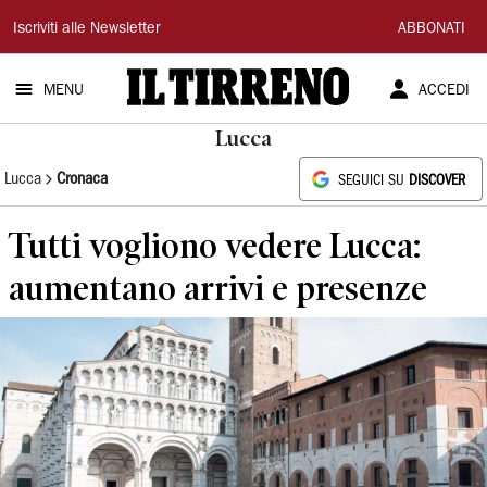
Il
Iscriviti alle Newsletter
ABBONATI
Tirreno
MENU
ACCEDI
Lucca
Lucca
Cronaca
SEGUICI SU
DISCOVER
Tutti vogliono vedere Lucca:
aumentano arrivi e presenze