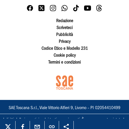
Redazione
Scriveteci
Pubblicità
Privacy
Codice Etico e Modello 231
Cookie policy
Termini e condizioni
SAE Toscana S.r.l., Viale Vittorio Alfieri 9, Livorno – PI 02054410499
I diritti delle immagini e dei testi sono riservati. È espressamente vietata la
loro riproduzione con qualsiasi mezzo e l'adattamento totale o parziale.