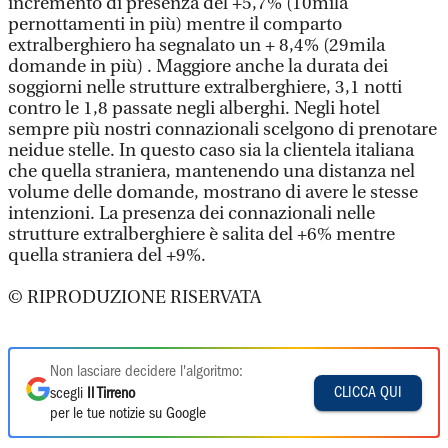
incremento di presenza del +5,7% (10mila
pernottamenti in più) mentre il comparto
extralberghiero ha segnalato un + 8,4% (29mila
domande in più) . Maggiore anche la durata dei
soggiorni nelle strutture extralberghiere, 3,1 notti
contro le 1,8 passate negli alberghi. Negli hotel
sempre più nostri connazionali scelgono di prenotare
neidue stelle. In questo caso sia la clientela italiana
che quella straniera, mantenendo una distanza nel
volume delle domande, mostrano di avere le stesse
intenzioni. La presenza dei connazionali nelle
strutture extralberghiere è salita del +6% mentre
quella straniera del +9%.
© RIPRODUZIONE RISERVATA
Non lasciare decidere l'algoritmo:
CLICCA QUI
scegli
Il Tirreno
per le tue notizie su Google