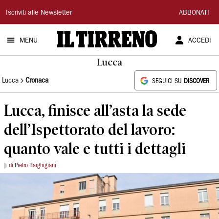
Il
Iscriviti alle Newsletter
ABBONATI
Tirreno
MENU
ACCEDI
Lucca
Lucca
Cronaca
SEGUICI SU
DISCOVER
Lucca, finisce all’asta la sede
dell’Ispettorato del lavoro:
quanto vale e tutti i dettagli
di Pietro Barghigiani