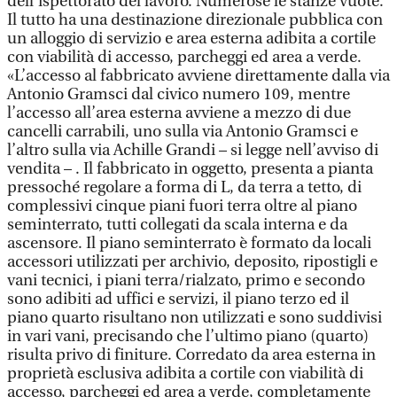
dell’ispettorato del lavoro. Numerose le stanze vuote.
Il tutto ha una destinazione direzionale pubblica con
un alloggio di servizio e area esterna adibita a cortile
con viabilità di accesso, parcheggi ed area a verde.
«L’accesso al fabbricato avviene direttamente dalla via
Antonio Gramsci dal civico numero 109, mentre
l’accesso all’area esterna avviene a mezzo di due
cancelli carrabili, uno sulla via Antonio Gramsci e
l’altro sulla via Achille Grandi – si legge nell’avviso di
vendita – . Il fabbricato in oggetto, presenta a pianta
pressoché regolare a forma di L, da terra a tetto, di
complessivi cinque piani fuori terra oltre al piano
seminterrato, tutti collegati da scala interna e da
ascensore. Il piano seminterrato è formato da locali
accessori utilizzati per archivio, deposito, ripostigli e
vani tecnici, i piani terra/rialzato, primo e secondo
sono adibiti ad uffici e servizi, il piano terzo ed il
piano quarto risultano non utilizzati e sono suddivisi
in vari vani, precisando che l’ultimo piano (quarto)
risulta privo di finiture. Corredato da area esterna in
proprietà esclusiva adibita a cortile con viabilità di
accesso, parcheggi ed area a verde, completamente