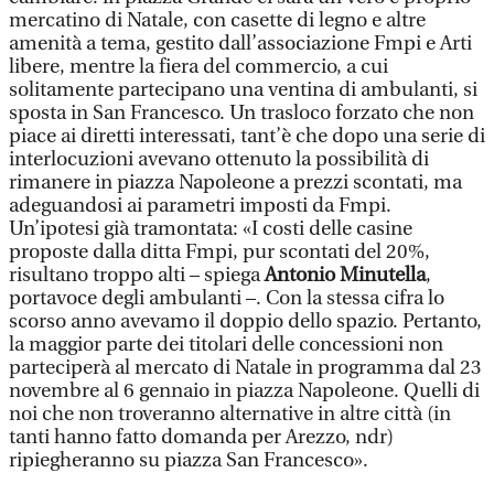
mercatino di Natale, con casette di legno e altre
amenità a tema, gestito dall’associazione Fmpi e Arti
libere, mentre la fiera del commercio, a cui
solitamente partecipano una ventina di ambulanti, si
sposta in San Francesco. Un trasloco forzato che non
piace ai diretti interessati, tant’è che dopo una serie di
interlocuzioni avevano ottenuto la possibilità di
rimanere in piazza Napoleone a prezzi scontati, ma
adeguandosi ai parametri imposti da Fmpi.
Un’ipotesi già tramontata: «I costi delle casine
proposte dalla ditta Fmpi, pur scontati del 20%,
risultano troppo alti – spiega
Antonio Minutella
,
portavoce degli ambulanti –. Con la stessa cifra lo
scorso anno avevamo il doppio dello spazio. Pertanto,
la maggior parte dei titolari delle concessioni non
parteciperà al mercato di Natale in programma dal 23
novembre al 6 gennaio in piazza Napoleone. Quelli di
noi che non troveranno alternative in altre città (in
tanti hanno fatto domanda per Arezzo, ndr)
ripiegheranno su piazza San Francesco».