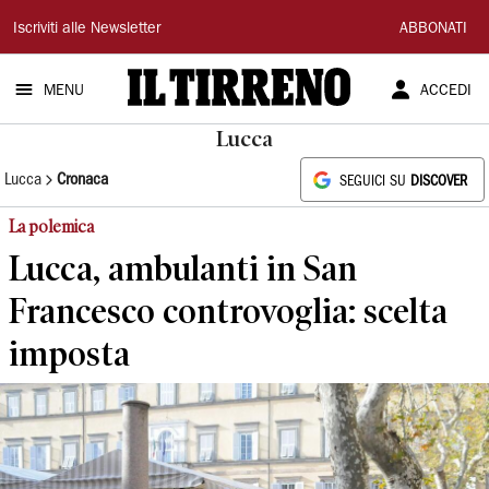
Il
Iscriviti alle Newsletter
ABBONATI
Tirreno
MENU
ACCEDI
Lucca
Lucca
Cronaca
SEGUICI SU
DISCOVER
La polemica
Lucca, ambulanti in San
Francesco controvoglia: scelta
imposta