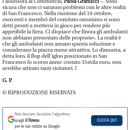
l’assessora al Commercio,
Paola Granucci
–. Sono
sicura che non ci saranno problemi con le altre realtà
di San Francesco. Nella riunione del 10 ottobre,
esercenti e membri del comitato omonimo si sono
detti pronti a mettersi in gioco per rendere più
appetibile la fiera. Ci dispiace che finora gli ambulanti
non abbiano presentato delle proposte». La realtà è
che gli ambulanti non amano questa soluzione e
considerano la piazza meno attrattiva. Lo dimostra, a
detta loro, il flop dell’igloo posizionato in San
Francesco lo scorso anno: costato 35mila euro, non
avrebbe attirato tanti visitatori. l
G. P.
© RIPRODUZIONE RISERVATA
Non lasciare decidere l'algoritmo:
CLICCA QUI
scegli
Il Tirreno
per le tue notizie su Google