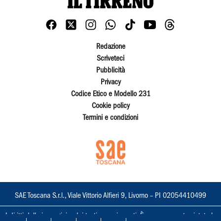
Redazione
Scriveteci
Pubblicità
Privacy
Codice Etico e Modello 231
Cookie policy
Termini e condizioni
SAE Toscana S.r.l., Viale Vittorio Alfieri 9, Livorno – PI 02054410499
I diritti delle immagini e dei testi sono riservati. È espressamente vietata la