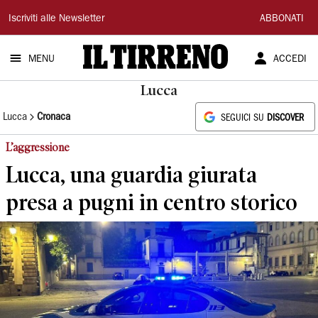
Il
Iscriviti alle Newsletter
ABBONATI
Tirreno
MENU
ACCEDI
Lucca
Lucca
Cronaca
SEGUICI SU
DISCOVER
L’aggressione
Lucca, una guardia giurata
presa a pugni in centro storico