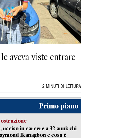
 le aveva viste entrare
2 MINUTI DI LETTURA
Primo piano
costruzione
, ucciso in carcere a 32 anni: chi
Raymond Ikanagbon e cosa è