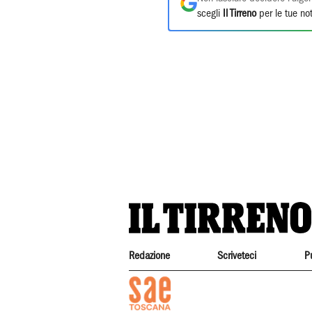
scegli
Il Tirreno
per le tue not
Redazione
Scriveteci
P