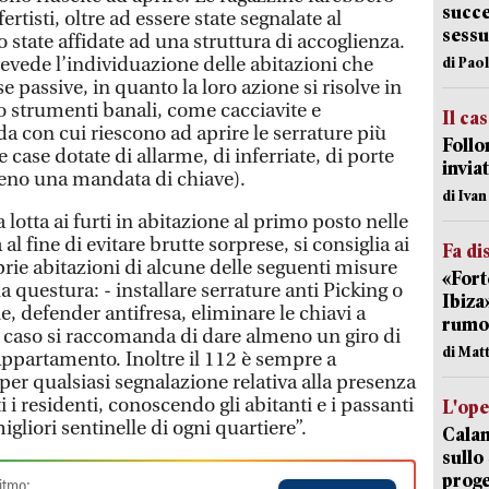
succe
ertisti, oltre ad essere state segnalate al
sessu
 state affidate ad una struttura di accoglienza.
evede l’individuazione delle abitazioni che
di Pao
 passive, in quanto la loro azione si risolve in
o strumenti banali, come cacciavite e
Il ca
da con cui riescono ad aprire le serrature più
Follo
e case dotate di allarme, di inferriate, di porte
inviat
eno una mandata di chiave).
di Iva
a lotta ai furti in abitazione al primo posto nelle
al fine di evitare brutte sorprese, si consiglia ai
Fa di
prie abitazioni di alcune delle seguenti misure
«Fort
la questura: - installare serrature anti Picking o
Ibiza
e, defender antifresa, eliminare le chiavi a
rumor
 caso si raccomanda di dare almeno un giro di
di Mat
appartamento. Inoltre il 112 è sempre a
 per qualsiasi segnalazione relativa alla presenza
i i residenti, conoscendo gli abitanti e i passanti
L'op
gliori sentinelle di ogni quartiere”.
Cala
sullo
proge
itmo: