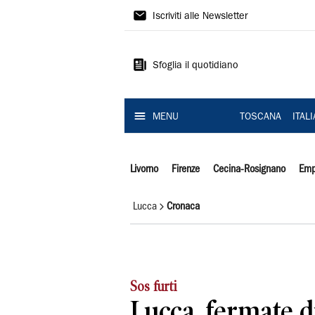
Il
Iscriviti alle Newsletter
Tirreno
Sfoglia il quotidiano
MENU
TOSCANA
ITAL
Livorno
Firenze
Cecina-Rosignano
Emp
Lucca
Cronaca
Sos furti
Lucca, fermate 