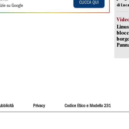
CLICCA QUI
di Luca
izie su Google
Vide
Linus
blocc
borgo
Pann
ubblicità
Privacy
Codice Etico e Modello 231