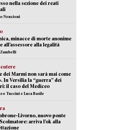
sso nella sezione dei reati
ali
lo Nencioni
so
nica, minacce di morte anonime
e all’assessore alla legalità
n Zambelli
scutere
e dei Marmi non sarà mai come
». In Versilia la “guerra” dei
i: il caso del Mediceo
teo Tuccini e Luca Basile
era
mbrone-Livorno, nuovo ponte
 Scolmatore: arriva l’ok alla
ttazione