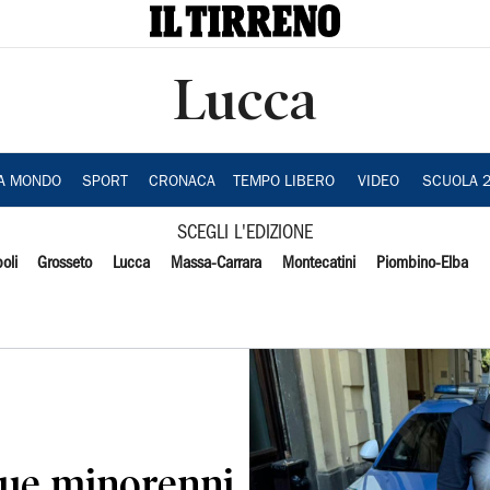
Lucca
IA MONDO
SPORT
CRONACA
TEMPO LIBERO
VIDEO
SCUOLA 
SCEGLI L'EDIZIONE
oli
Grosseto
Lucca
Massa-Carrara
Montecatini
Piombino-Elba
due minorenni