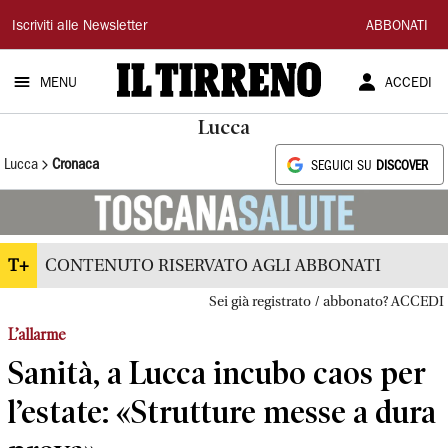
Il
Iscriviti alle Newsletter
ABBONATI
Tirreno
MENU
ACCEDI
Lucca
Lucca
Cronaca
SEGUICI SU
DISCOVER
T+
CONTENUTO RISERVATO AGLI ABBONATI
Sei già registrato / abbonato? ACCEDI
L’allarme
Sanità, a Lucca incubo caos per
l’estate: «Strutture messe a dura