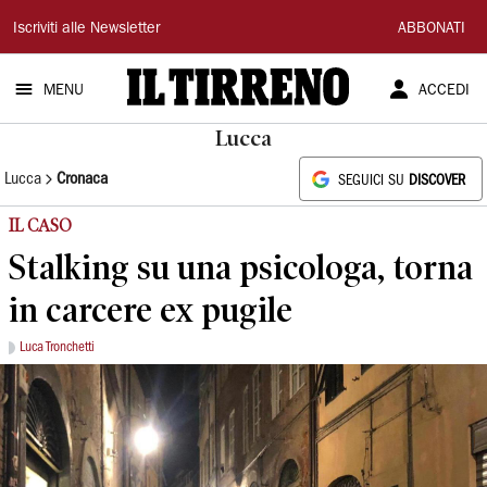
Il
Iscriviti alle Newsletter
ABBONATI
Tirreno
MENU
ACCEDI
Lucca
Lucca
Cronaca
SEGUICI SU
DISCOVER
IL CASO
Stalking su una psicologa, torna
in carcere ex pugile
Luca Tronchetti