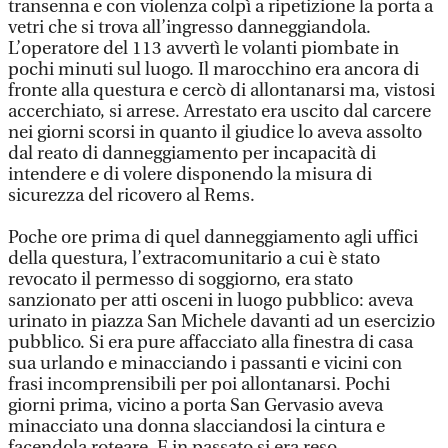
transenna e con violenza colpì a ripetizione la porta a
vetri che si trova all’ingresso danneggiandola.
L’operatore del 113 avvertì le volanti piombate in
pochi minuti sul luogo. Il marocchino era ancora di
fronte alla questura e cercò di allontanarsi ma, vistosi
accerchiato, si arrese. Arrestato era uscito dal carcere
nei giorni scorsi in quanto il giudice lo aveva assolto
dal reato di danneggiamento per incapacità di
intendere e di volere disponendo la misura di
sicurezza del ricovero al Rems.
Poche ore prima di quel danneggiamento agli uffici
della questura, l’extracomunitario a cui è stato
revocato il permesso di soggiorno, era stato
sanzionato per atti osceni in luogo pubblico: aveva
urinato in piazza San Michele davanti ad un esercizio
pubblico. Si era pure affacciato alla finestra di casa
sua urlando e minacciando i passanti e vicini con
frasi incomprensibili per poi allontanarsi. Pochi
giorni prima, vicino a porta San Gervasio aveva
minacciato una donna slacciandosi la cintura e
facendola roteare. E in passato si era reso