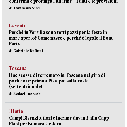
conferma e prolunga l’allarme – I dati e le previsioni
di Tommaso Silvi
L’evento
Perché in Versilia sono tutti pazzi per la festa in
mare aperto? Come nasce e perché è legale il Boat
Party
di Gabriele Buffoni
Toscana
Due scosse di terremoto in Toscana nel giro di
poche ore: prima a Pisa, poi sulla costa
(settentrionale)
di Redazione web
Il lutto
Campi Bisenzio, fiori e lacrime davanti alla Capp
Plast per Kumara Gedara