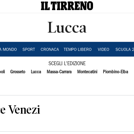
Lucca
IA MONDO
SPORT
CRONACA
TEMPO LIBERO
VIDEO
SCUOLA 
SCEGLI L'EDIZIONE
oli
Grosseto
Lucca
Massa-Carrara
Montecatini
Piombino-Elba
ce Venezi