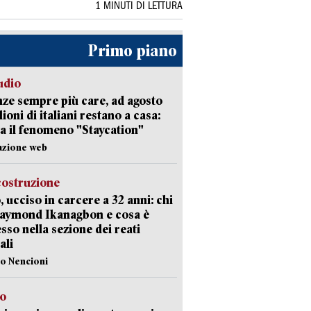
1 MINUTI DI LETTURA
Primo piano
udio
ze sempre più care, ad agosto
lioni di italiani restano a casa:
a il fenomeno "Staycation"
azione web
costruzione
, ucciso in carcere a 32 anni: chi
Raymond Ikanagbon e cosa è
sso nella sezione dei reati
ali
lo Nencioni
so