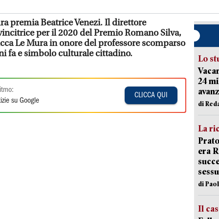
a premia Beatrice Venezi. Il direttore
vincitrice per il 2020 del Premio Romano Silva,
Lucca Le Mura in onore del professore scomparso
fa e simbolo culturale cittadino.
Lo st
Vacan
24 mi
itmo:
avanz
CLICCA QUI
izie su Google
di Red
La ri
Prato
era 
succe
sessu
di Pao
Il ca