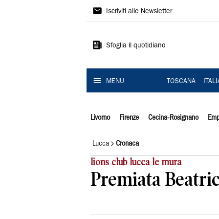
Il
Iscriviti alle Newsletter
Tirreno
Sfoglia il quotidiano
MENU
TOSCANA
ITAL
Livorno
Firenze
Cecina-Rosignano
Emp
Lucca
Cronaca
lions club lucca le mura
Premiata Beatri