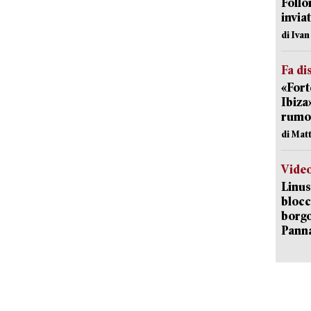
Follo
inviat
di Iva
Fa di
«Fort
Ibiza
rumor
di Mat
Vide
Linus
blocc
borgo
Pann