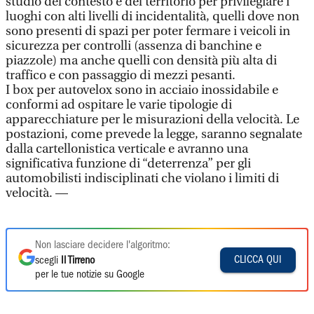
studio del contesto e del territorio per privilegiare i
luoghi con alti livelli di incidentalità, quelli dove non
sono presenti di spazi per poter fermare i veicoli in
sicurezza per controlli (assenza di banchine e
piazzole) ma anche quelli con densità più alta di
traffico e con passaggio di mezzi pesanti.
I box per autovelox sono in acciaio inossidabile e
conformi ad ospitare le varie tipologie di
apparecchiature per le misurazioni della velocità. Le
postazioni, come prevede la legge, saranno segnalate
dalla cartellonistica verticale e avranno una
significativa funzione di “deterrenza” per gli
automobilisti indisciplinati che violano i limiti di
velocità. —
Non lasciare decidere l'algoritmo:
CLICCA QUI
scegli
Il Tirreno
per le tue notizie su Google