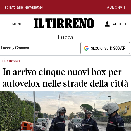
Il
Iscriviti alle Newsletter
ABBONATI
Tirreno
MENU
ACCEDI
Lucca
Lucca
Cronaca
SEGUICI SU
DISCOVER
sicurezza
In arrivo cinque nuovi box per
autovelox nelle strade della città