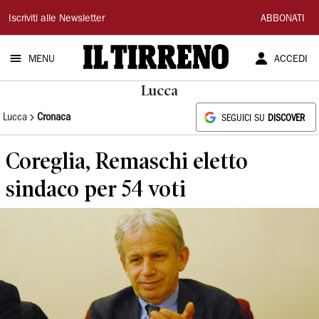
Il
Iscriviti alle Newsletter
ABBONATI
Tirreno
MENU
ACCEDI
Lucca
Lucca
Cronaca
SEGUICI SU
DISCOVER
Coreglia, Remaschi eletto
sindaco per 54 voti