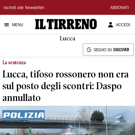
Il
Iscriviti alle Newsletter
ABBONATI
Tirreno
MENU
ACCEDI
Lucca
SEGUICI SU
DISCOVER
La sentenza
Lucca, tifoso rossonero non era
sul posto degli scontri: Daspo
annullato