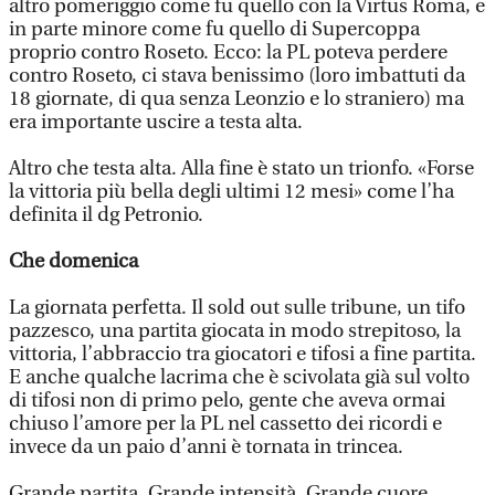
altro pomeriggio come fu quello con la Virtus Roma, e
in parte minore come fu quello di Supercoppa
proprio contro Roseto. Ecco: la PL poteva perdere
contro Roseto, ci stava benissimo (loro imbattuti da
18 giornate, di qua senza Leonzio e lo straniero) ma
era importante uscire a testa alta.
Altro che testa alta. Alla fine è stato un trionfo. «Forse
la vittoria più bella degli ultimi 12 mesi» come l’ha
definita il dg Petronio.
Che domenica
La giornata perfetta. Il sold out sulle tribune, un tifo
pazzesco, una partita giocata in modo strepitoso, la
vittoria, l’abbraccio tra giocatori e tifosi a fine partita.
E anche qualche lacrima che è scivolata già sul volto
di tifosi non di primo pelo, gente che aveva ormai
chiuso l’amore per la PL nel cassetto dei ricordi e
invece da un paio d’anni è tornata in trincea.
Grande partita. Grande intensità. Grande cuore.