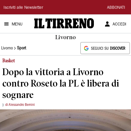
Il
Iscriviti alle Newsletter
ABBONATI
Tirreno
MENU
ACCEDI
Livorno
Livorno
Sport
SEGUICI SU
DISCOVER
Basket
Dopo la vittoria a Livorno
contro Roseto la PL è libera di
sognare
di Alessandro Bernini