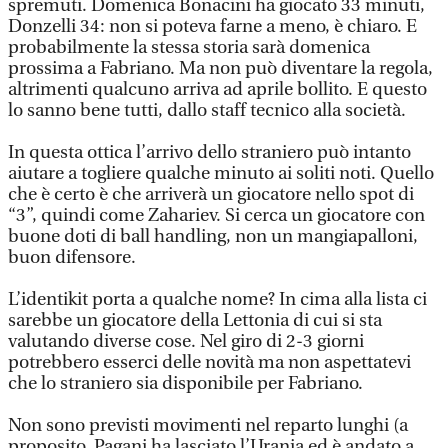
spremuti. Domenica Bonacini ha giocato 33 minuti,
Donzelli 34: non si poteva farne a meno, è chiaro. E
probabilmente la stessa storia sarà domenica
prossima a Fabriano. Ma non può diventare la regola,
altrimenti qualcuno arriva ad aprile bollito. E questo
lo sanno bene tutti, dallo staff tecnico alla società.
In questa ottica l’arrivo dello straniero può intanto
aiutare a togliere qualche minuto ai soliti noti. Quello
che è certo è che arriverà un giocatore nello spot di
“3”, quindi come Zahariev. Si cerca un giocatore con
buone doti di ball handling, non un mangiapalloni,
buon difensore.
L’identikit porta a qualche nome? In cima alla lista ci
sarebbe un giocatore della Lettonia di cui si sta
valutando diverse cose. Nel giro di 2-3 giorni
potrebbero esserci delle novità ma non aspettatevi
che lo straniero sia disponibile per Fabriano.
Non sono previsti movimenti nel reparto lunghi (a
proposito, Pagani ha lasciato l’Urania ed è andato a