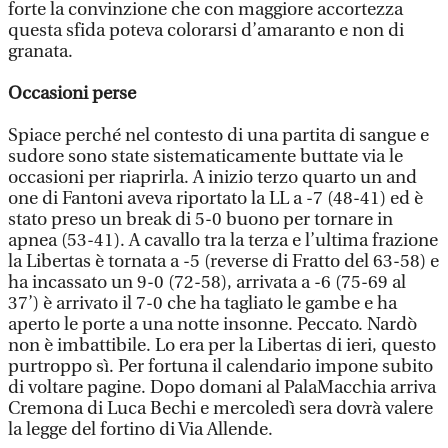
forte la convinzione che con maggiore accortezza
questa sfida poteva colorarsi d’amaranto e non di
granata.
Occasioni perse
Spiace perché nel contesto di una partita di sangue e
sudore sono state sistematicamente buttate via le
occasioni per riaprirla. A inizio terzo quarto un and
one di Fantoni aveva riportato la LL a -7 (48-41) ed è
stato preso un break di 5-0 buono per tornare in
apnea (53-41). A cavallo tra la terza e l’ultima frazione
la Libertas è tornata a -5 (reverse di Fratto del 63-58) e
ha incassato un 9-0 (72-58), arrivata a -6 (75-69 al
37’) è arrivato il 7-0 che ha tagliato le gambe e ha
aperto le porte a una notte insonne. Peccato. Nardò
non è imbattibile. Lo era per la Libertas di ieri, questo
purtroppo sì. Per fortuna il calendario impone subito
di voltare pagine. Dopo domani al PalaMacchia arriva
Cremona di Luca Bechi e mercoledì sera dovrà valere
la legge del fortino di Via Allende.