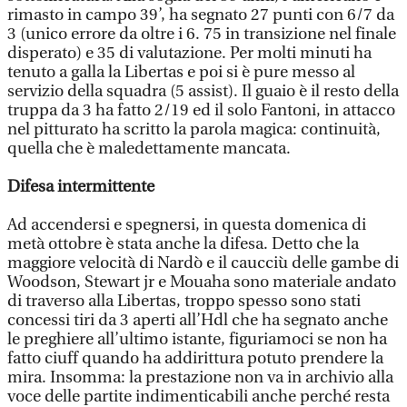
rimasto in campo 39’, ha segnato 27 punti con 6/7 da
3 (unico errore da oltre i 6. 75 in transizione nel finale
disperato) e 35 di valutazione. Per molti minuti ha
tenuto a galla la Libertas e poi si è pure messo al
servizio della squadra (5 assist). Il guaio è il resto della
truppa da 3 ha fatto 2/19 ed il solo Fantoni, in attacco
nel pitturato ha scritto la parola magica: continuità,
quella che è maledettamente mancata.
Difesa intermittente
Ad accendersi e spegnersi, in questa domenica di
metà ottobre è stata anche la difesa. Detto che la
maggiore velocità di Nardò e il caucciù delle gambe di
Woodson, Stewart jr e Mouaha sono materiale andato
di traverso alla Libertas, troppo spesso sono stati
concessi tiri da 3 aperti all’Hdl che ha segnato anche
le preghiere all’ultimo istante, figuriamoci se non ha
fatto ciuff quando ha addirittura potuto prendere la
mira. Insomma: la prestazione non va in archivio alla
voce delle partite indimenticabili anche perché resta