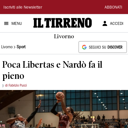
Il
Iscriviti alle Newsletter
ABBONATI
Tirreno
MENU
ACCEDI
Livorno
Livorno
Sport
SEGUICI SU
DISCOVER
Poca Libertas e Nardò fa il
pieno
di Fabrizio Pucci