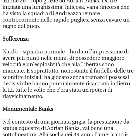
azione 26” dopo grazie ad Adrian Banks. Da lì è
iniziata una lunghissima, faticosa, vana rincorsa che
ha visto la squadra di Andreazza remare
controcorrente nelle rapide pugliesi senza cavare un
ragno dal buco.
Sofferenza
Nardò – squadra normale – ha dato l’impressione di
avere più punti nelle mani, di possedere maggiore
velocità e un’esplosività che alla Libertas sono
mancate. E soprattutto, nonostante il fardello delle tre
sconfitte iniziali, ha giocato senza tremare i possessi
decisivi che hanno puntualmente ricacciato indietro
la LL tutte le volte che c’era stata un’ipotesi di
riavvicinamento.
Monumentale Banks
Nel contesto di una giornata grigia, la prestazione da
statua equestre di Adrian Banks, val bene una
sottolineatura. Alla soglia dei 39 anni, l’americano è