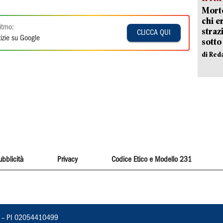
Morto
chi er
itmo:
straz
CLICCA QUI
izie su Google
sotto
di Red
ubblicità
Privacy
Codice Etico e Modello 231
vorno – PI 02054410499