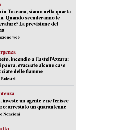
a
 in Toscana, siamo nella quarta
ta. Quando scenderanno le
rature? La previsione del
ma
azione web
ergenza
eto, incendio a Castell’Azzara:
i paura, evacuate alcune case
ciate delle fiamme
 Balestri
ntenza
, investe un agente e ne ferisce
tro: arrestato un quarantenne
lo Nencioni
ratto