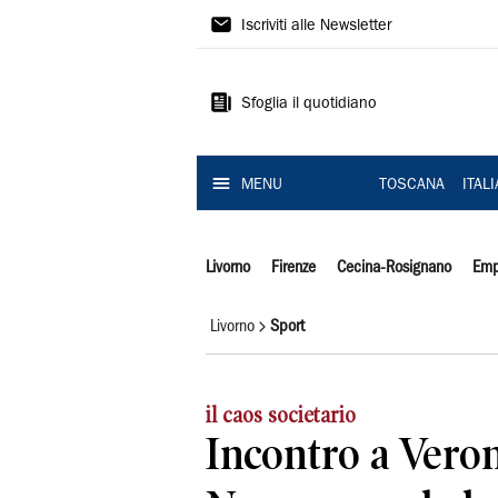
Il
Iscriviti alle Newsletter
Tirreno
Sfoglia il quotidiano
MENU
TOSCANA
ITAL
Livorno
Firenze
Cecina-Rosignano
Emp
Livorno
Sport
il caos societario
Incontro a Verona