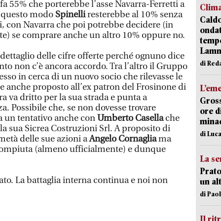
e fa 55% che porterebbe l’asse Navarra-Ferretti a
Clim
 In questo modo
Spinelli
resterebbe al 10% senza
Caldo
ri, con Navarra che poi potrebbe decidere (in
onda
nte) se comprare anche un altro 10% oppure no.
tempe
Lam
ettaglio delle cifre offerte perché ognuno dice
di Red
to non c’è ancora accordo. Tra l’altro il Gruppo
sso in cerca di un nuovo socio che rilevasse le
e anche proposto all’ex patron del Frosinone di
L’em
a va dritto per la sua strada e punta a
Gross
a. Possibile che, se non dovesse trovare
ore d
ia un tentativo anche con
Umberto Casella
che
minac
la sua Sicrea Costruzioni Srl. A proposito di
di Luca
metà delle sue azioni a
Angelo Cornaglia
ma
 compiuta (almeno ufficialmente) e dunque
La se
Prato
ato. La battaglia interna continua e noi non
un al
di Pao
Il rit