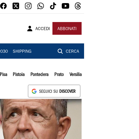
ACCEDI
ABBONATI
2030
SHIPPING
CERCA
Pisa
Pistoia
Pontedera
Prato
Versilia
SEGUICI SU
DISCOVER