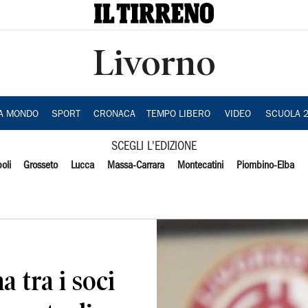
Livorno
IA MONDO
SPORT
CRONACA
TEMPO LIBERO
VIDEO
SCUOLA 
SCEGLI L'EDIZIONE
oli
Grosseto
Lucca
Massa-Carrara
Montecatini
Piombino-Elba
 tra i soci