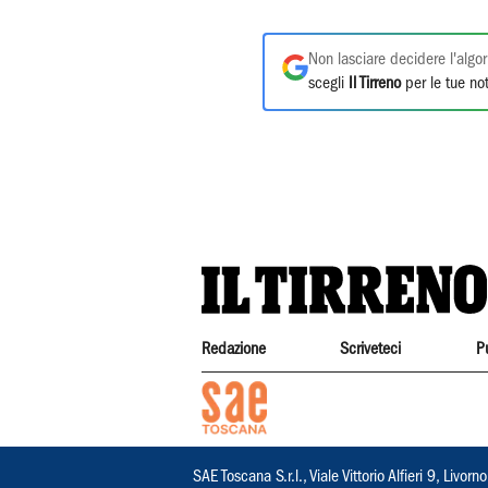
Non lasciare decidere l'algor
scegli
Il Tirreno
per le tue not
Redazione
Scriveteci
P
SAE Toscana S.r.l., Viale Vittorio Alfieri 9, Li