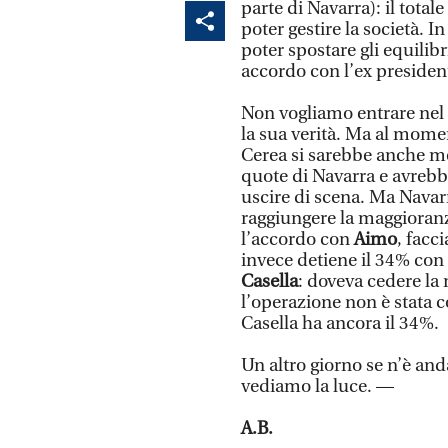
parte di Navarra): il total
poter gestire la società.
poter spostare gli equilib
accordo con l’ex preside
Non vogliamo entrare nel d
la sua verità. Ma al momen
Cerea si sarebbe anche me
quote di Navarra e avrebb
uscire di scena. Ma Navarr
raggiungere la maggioranz
l’accordo con
Aimo
, facc
invece detiene il 34% con 
Casella
: doveva cedere la 
l’operazione non è stata
Casella ha ancora il 34%.
Un altro giorno se n’è and
vediamo la luce. —
A.B.