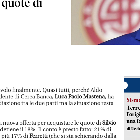
 quote di
tavolo finalmente. Quasi tutti, perché Aldo
sidente di Cerea Banca,
Luca Paolo Mastena
, ha
Sism
iazione tra le due parti ma la situazione resta
Terre
l’ori
una f
 nuova offerta per acquistare le quote di
Silvio
detiene il 18%. Il conto è presto fatto: 21% di
di Re
, più 17% di
Ferretti
(che si sta schierando dalla