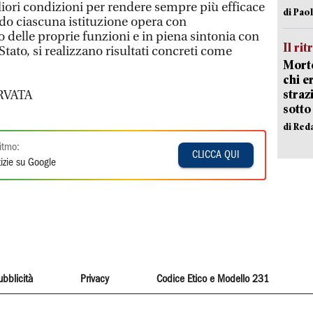
liori condizioni per rendere sempre più efficace
di Pao
ndo ciascuna istituzione opera con
to delle proprie funzioni e in piena sintonia con
Il rit
Stato, si realizzano risultati concreti come
Morto
chi er
straz
RVATA
sotto
di Red
itmo:
CLICCA QUI
izie su Google
ubblicità
Privacy
Codice Etico e Modello 231