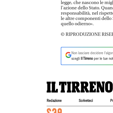
legge, che nascono le mig
l’azione dello Stato. Qua
responsabilità, nel rispet
le altre componenti dello 
quello odierno».
© RIPRODUZIONE RISE
Non lasciare decidere l'algor
scegli
Il Tirreno
per le tue not
Redazione
Scriveteci
P