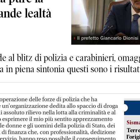
ande lealtà
◗
Il prefetto Giancarlo Dionisi
e al blitz di polizia e carabinieri, om
 in piena sintonia questi sono i risultat
operazione delle forze di polizia che ha
e un’organizzazione dedita allo spaccio di droga
 assoluto rilievo nella lotta alla criminalità e al
ro esprimere il mio più sentito apprezzamento
Sism
 le donne e gli uomini della polizia di Stato, dei
Terre
a di finanza che, con professionalità, dedizione
l’ori
 servizio, hanno reso possibile il conseguimento