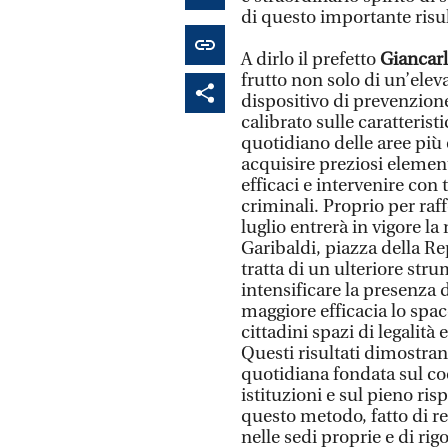
di questo importante risul
A dirlo il prefetto
Giancarl
frutto non solo di un’elev
dispositivo di prevenzione
calibrato sulle caratteristi
quotidiano delle aree più 
acquisire preziosi elemen
efficaci e intervenire con
criminali. Proprio per raf
luglio entrerà in vigore l
Garibaldi, piazza della Rep
tratta di un ulteriore str
intensificare la presenza 
maggiore efficacia lo spacc
cittadini spazi di legalit
Questi risultati dimostra
quotidiana fondata sul co
istituzioni e sul pieno ris
questo metodo, fatto di re
nelle sedi proprie e di ri