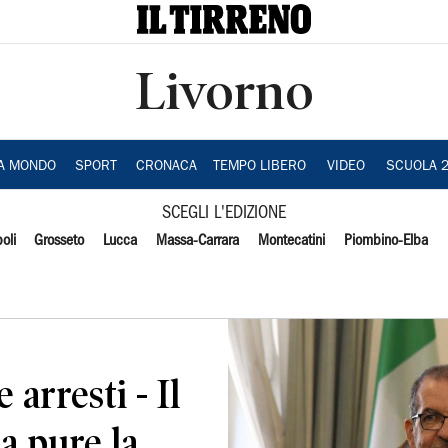
Livorno
IA MONDO
SPORT
CRONACA
TEMPO LIBERO
VIDEO
SCUOLA 
SCEGLI L'EDIZIONE
oli
Grosseto
Lucca
Massa-Carrara
Montecatini
Piombino-Elba
 arresti - Il
a pure la