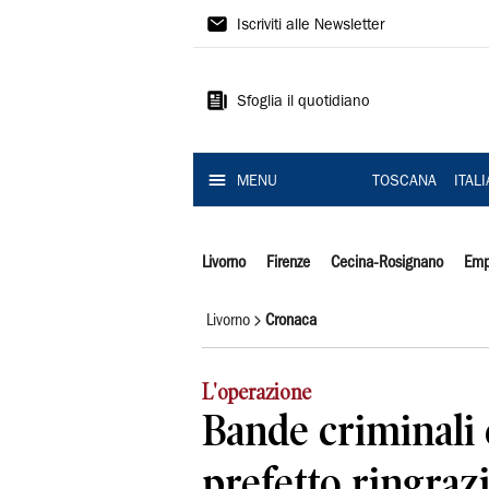
Il
Iscriviti alle Newsletter
Tirreno
Sfoglia il quotidiano
MENU
TOSCANA
ITAL
Livorno
Firenze
Cecina-Rosignano
Emp
Livorno
Cronaca
L'operazione
Bande criminali e
prefetto ringrazi