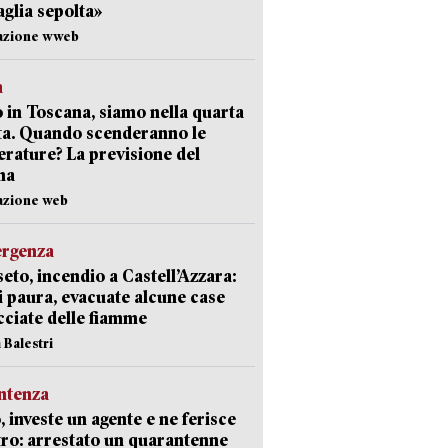
aglia sepolta»
dazione wweb
a
 in Toscana, siamo nella quarta
ta. Quando scenderanno le
rature? La previsione del
ma
azione web
ergenza
eto, incendio a Castell’Azzara:
i paura, evacuate alcune case
ciate delle fiamme
 Balestri
ntenza
, investe un agente e ne ferisce
tro: arrestato un quarantenne