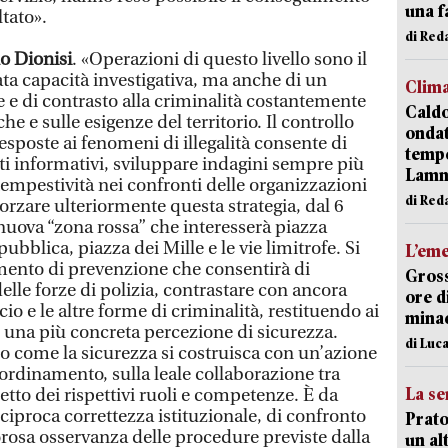
una f
tato».
di Re
o Dionisi
. «Operazioni di questo livello sono il
ata capacità investigativa, ma anche di un
Clim
 e di contrasto alla criminalità costantemente
Caldo
che e sulle esigenze del territorio. Il controllo
onda
esposte ai fenomeni di illegalità consente di
tempe
ti informativi, sviluppare indagini sempre più
Lam
 tempestività nei confronti delle organizzazioni
di Red
forzare ulteriormente questa strategia, dal 6
a nuova “zona rossa” che interesserà piazza
ubblica, piazza dei Mille e le vie limitrofe. Si
L’em
umento di prevenzione che consentirà di
Gross
delle forze di polizia, contrastare con ancora
ore d
io e le altre forme di criminalità, restituendo ai
minac
à e una più concreta percezione di sicurezza.
di Luca
no come la sicurezza si costruisca con un’azione
ordinamento, sulla leale collaborazione tra
La se
petto dei rispettivi ruoli e competenze. È da
ciproca correttezza istituzionale, di confronto
Prato
gorosa osservanza delle procedure previste dalla
un al