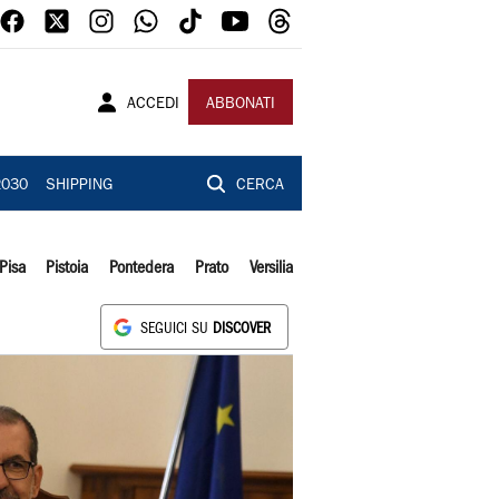
ACCEDI
ABBONATI
2030
SHIPPING
CERCA
Pisa
Pistoia
Pontedera
Prato
Versilia
SEGUICI SU
DISCOVER