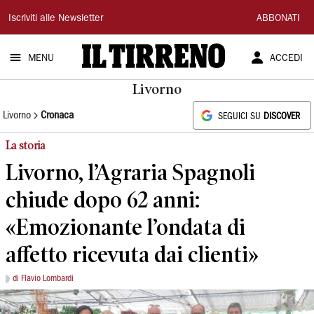
Il
Iscriviti alle Newsletter
ABBONATI
Tirreno
MENU
ACCEDI
Livorno
Livorno
Cronaca
SEGUICI SU
DISCOVER
La storia
Livorno, l’Agraria Spagnoli
chiude dopo 62 anni:
«Emozionante l’ondata di
affetto ricevuta dai clienti»
di Flavio Lombardi