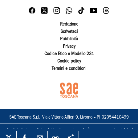
Redazione
Scriveteci
Pubblicità
Privacy
Codice Etico e Modello 231
Cookie policy
Termini e condizioni
SAE Toscana S.r.l., Viale Vittorio Alfieri 9, Livorno – PI 02054410499
I diritti delle immagini e dei testi sono riservati. È espressamente vietata la
loro riproduzione con qualsiasi mezzo e l'adattamento totale o parziale.