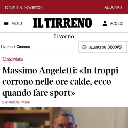
Il
Iscriviti alle Newsletter
ABBONATI
Tirreno
MENU
ACCEDI
Livorno
Livorno
Cronaca
SEGUICI SU
DISCOVER
L'intervista
Massimo Angeletti: «In troppi
corrono nelle ore calde, ecco
quando fare sport»
di Martina Trivigno