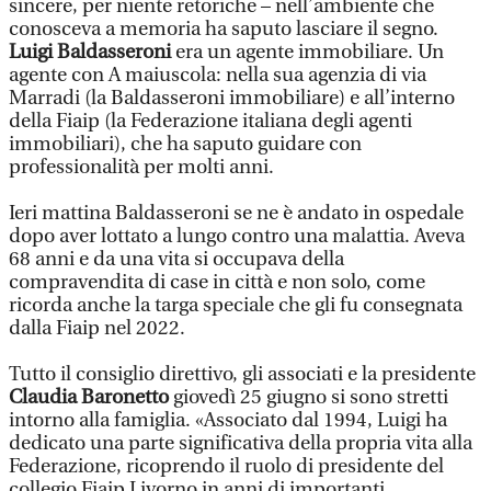
sincere, per niente retoriche – nell’ambiente che
conosceva a memoria ha saputo lasciare il segno.
Luigi Baldasseroni
era un agente immobiliare. Un
agente con A maiuscola: nella sua agenzia di via
Marradi (la Baldasseroni immobiliare) e all’interno
della Fiaip (la Federazione italiana degli agenti
immobiliari), che ha saputo guidare con
professionalità per molti anni.
Ieri mattina Baldasseroni se ne è andato in ospedale
dopo aver lottato a lungo contro una malattia. Aveva
68 anni e da una vita si occupava della
compravendita di case in città e non solo, come
ricorda anche la targa speciale che gli fu consegnata
dalla Fiaip nel 2022.
Tutto il consiglio direttivo, gli associati e la presidente
Claudia Baronetto
giovedì 25 giugno si sono stretti
intorno alla famiglia. «Associato dal 1994, Luigi ha
dedicato una parte significativa della propria vita alla
Federazione, ricoprendo il ruolo di presidente del
collegio Fiaip Livorno in anni di importanti