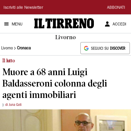
Il
Iscriviti alle Newsletter
ABBONATI
Tirreno
MENU
ACCEDI
Livorno
Livorno
Cronaca
SEGUICI SU
DISCOVER
Il lutto
Muore a 68 anni Luigi
Baldasseroni colonna degli
agenti immobiliari
di Juna Goti