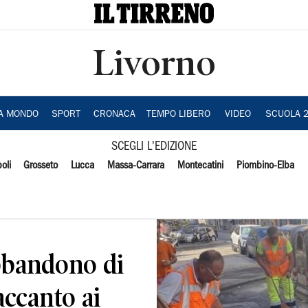
Livorno
IA MONDO
SPORT
CRONACA
TEMPO LIBERO
VIDEO
SCUOLA 
SCEGLI L'EDIZIONE
oli
Grosseto
Lucca
Massa-Carrara
Montecatini
Piombino-Elba
bbandono di
 accanto ai