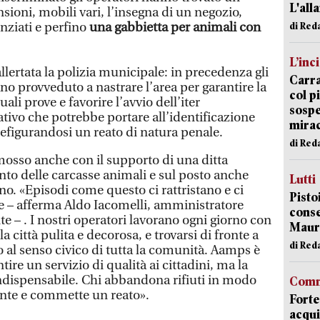
L'all
nsioni, mobili vari, l’insegna di un negozio,
enziati e perfino
una gabbietta per animali con
di Red
L’inc
lertata la polizia municipale: in precedenza gli
Carra
no provveduto a nastrare l’area per garantire la
col p
li prove e favorire l’avvio dell’iter
sospe
tivo che potrebbe portare all’identificazione
mira
efigurandosi un reato di natura penale.
di Red
imosso anche con il supporto di una ditta
nto delle carcasse animali e sul posto anche
Lutti
o. «Episodi come questo ci rattristano e ci
Pisto
– afferma Aldo Iacomelli, amministratore
conse
– . I nostri operatori lavorano ogni giorno con
Mauro
 città pulita e decorosa, e trovarsi di fronte a
di Red
o al senso civico di tutta la comunità. Aamps è
re un servizio di qualità ai cittadini, ma la
 indispensabile. Chi abbandona rifiuti in modo
Comm
ente e commette un reato».
Forte
acqui