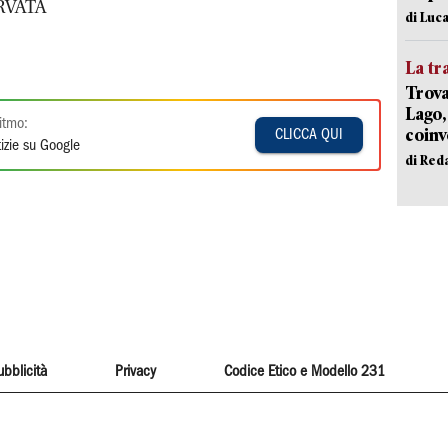
RVATA
di Luca
La tr
Trova
Lago,
itmo:
coinv
CLICCA QUI
izie su Google
di Red
ubblicità
Privacy
Codice Etico e Modello 231