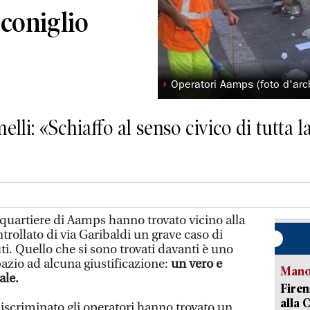
coniglio
◗
Operatori Aamps (foto d'arch
lli: «Schiaffo al senso civico di tutta 
quartiere di Aamps hanno trovato vicino alla
rollato di via Garibaldi un grave caso di
ti. Quello che si sono trovati davanti è uno
pazio ad alcuna giustificazione:
un vero e
Manov
ale.
Firen
alla 
scriminato gli operatori hanno trovato un