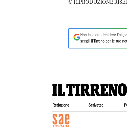
© RIPRODUZIONE RISE
Non lasciare decidere l'algor
scegli
Il Tirreno
per le tue not
Redazione
Scriveteci
P