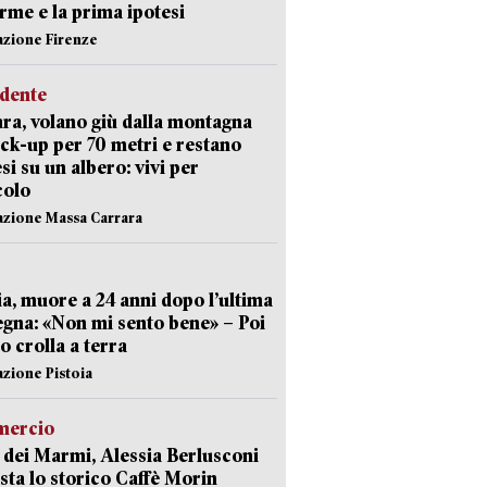
arme e la prima ipotesi
azione Firenze
idente
ra, volano giù dalla montagna
ick-up per 70 metri e restano
si su un albero: vivi per
colo
azione Massa Carrara
ia, muore a 24 anni dopo l’ultima
gna: «Non mi sento bene» – Poi
 crolla a terra
azione Pistoia
ercio
 dei Marmi, Alessia Berlusconi
sta lo storico Caffè Morin