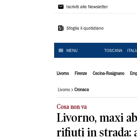
Il
Iscriviti alle Newsletter
Tirreno
Sfoglia il quotidiano
MENU
TOSCANA
ITAL
Livorno
Firenze
Cecina-Rosignano
Emp
Livorno
Cronaca
Cosa non va
Livorno, maxi a
rifiuti in strada: