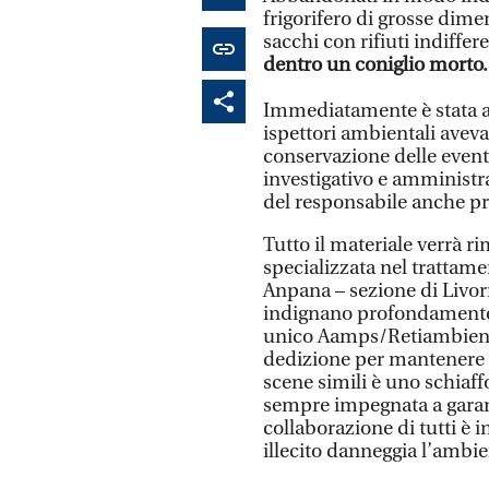
frigorifero di grosse dime
sacchi con rifiuti indiffer
dentro un coniglio morto.
Immediatamente è stata al
ispettori ambientali aveva
conservazione delle eventua
investigativo e amministra
del responsabile anche pr
Tutto il materiale verrà r
specializzata nel trattame
Anpana – sezione di Livorn
indignano profondamente 
unico Aamps/Retiambiente 
dedizione per mantenere la
scene simili è uno schiaff
sempre impegnata a garanti
collaborazione di tutti è
illecito danneggia l’ambi