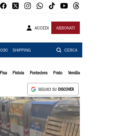
ACCEDI
ABBONATI
2030
SHIPPING
CERCA
Pisa
Pistoia
Pontedera
Prato
Versilia
SEGUICI SU
DISCOVER