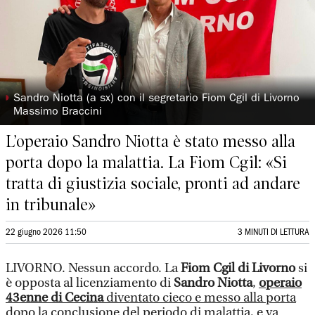
◗
Sandro Niotta (a sx) con il segretario Fiom Cgil di Livorno
Massimo Braccini
L’operaio Sandro Niotta è stato messo alla
porta dopo la malattia. La Fiom Cgil: «Si
tratta di giustizia sociale, pronti ad andare
in tribunale»
22 giugno 2026 11:50
3 MINUTI DI LETTURA
LIVORNO. Nessun accordo. La
Fiom Cgil di Livorno
si
è opposta al licenziamento di
Sandro Niotta
,
operaio
43enne di Cecina
diventato cieco e messo alla porta
dopo la conclusione del periodo di malattia
, e va