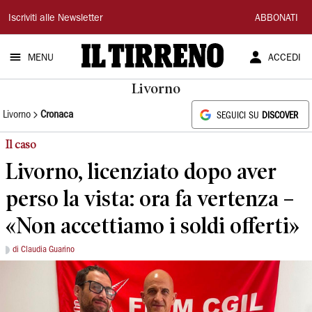
Il
Iscriviti alle Newsletter
ABBONATI
Tirreno
MENU
ACCEDI
Livorno
Livorno
Cronaca
SEGUICI SU
DISCOVER
Il caso
Livorno, licenziato dopo aver
perso la vista: ora fa vertenza –
«Non accettiamo i soldi offerti»
di Claudia Guarino