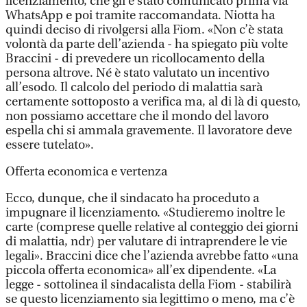
licenziamento, che gli è stato comunicato prima via
WhatsApp e poi tramite raccomandata. Niotta ha
quindi deciso di rivolgersi alla Fiom. «Non c’è stata
volontà da parte dell’azienda - ha spiegato più volte
Braccini - di prevedere un ricollocamento della
persona altrove. Né è stato valutato un incentivo
all’esodo. Il calcolo del periodo di malattia sarà
certamente sottoposto a verifica ma, al di là di questo,
non possiamo accettare che il mondo del lavoro
espella chi si ammala gravemente. Il lavoratore deve
essere tutelato».
Offerta economica e vertenza
Ecco, dunque, che il sindacato ha proceduto a
impugnare il licenziamento. «Studieremo inoltre le
carte (comprese quelle relative al conteggio dei giorni
di malattia, ndr) per valutare di intraprendere le vie
legali». Braccini dice che l’azienda avrebbe fatto «una
piccola offerta economica» all’ex dipendente. «La
legge - sottolinea il sindacalista della Fiom - stabilirà
se questo licenziamento sia legittimo o meno, ma c’è