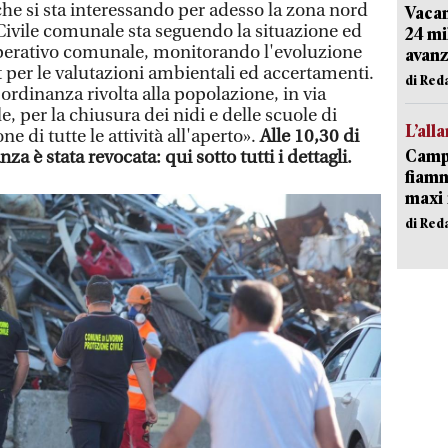
che si sta interessando per adesso la zona nord
Vacan
 Civile comunale sta seguendo la situazione ed
24 mi
operativo comunale, monitorando l'evoluzione
avanz
at per le valutazioni ambientali ed accertamenti.
di Red
rdinanza rivolta alla popolazione, in via
, per la chiusura dei nidi e delle scuole di
L’all
ne di tutte le attività all'aperto».
Alle 10,30 di
Campi
za è stata revocata: qui sotto tutti i dettagli.
fiamm
maxi 
di Red