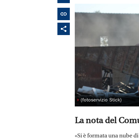
◗
(fotoservizio Stick)
La nota del Com
«Si è formata una nube di