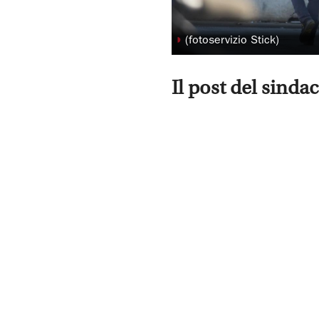
◗
(fotoservizio Stick)
Il post del sinda