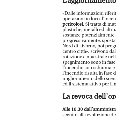
L’aggiornament
«Dalle informazioni riferit
operazioni in loco, l’ince
pericolosi
. Si tratta di m
plastiche, metalli ed altr
sostanze potenzialmente 
progressivamente, spostan
Nord di Livorno, poi prog
centro città», scrivono da
rotazione a maestrale nell
spegnimento sono in fase a
l'incendio con schiuma e 
l'incendio risulta in fase
miglioramento dello scen
ed il sistema attivo per i
La revoca dell’o
Alle 10,30 dall’amministr
seguito alla evoluzione de