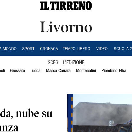
Livorno
IA MONDO
SPORT
CRONACA
TEMPO LIBERO
VIDEO
SCUOLA 
SCEGLI L'EDIZIONE
oli
Grosseto
Lucca
Massa-Carrara
Montecatini
Piombino-Elba
da, nube su
anza