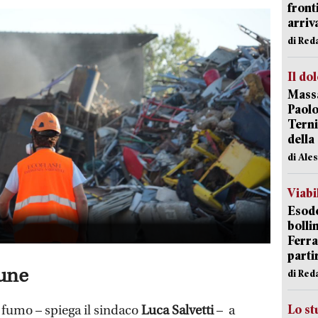
front
arriva
di Red
Il do
Massa
Paolo
Terni
della
di Ale
Viabi
Esodo
bolli
Ferr
parti
une
di Red
Lo st
 fumo – spiega il sindaco
Luca Salvetti
– a