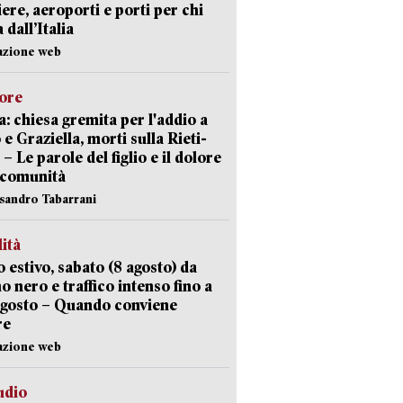
iere, aeroporti e porti per chi
 dall’Italia
azione web
lore
: chiesa gremita per l'addio a
 e Graziella, morti sulla Rieti-
 – Le parole del figlio e il dolore
 comunità
ssandro Tabarrani
lità
 estivo, sabato (8 agosto) da
no nero e traffico intenso fino a
agosto – Quando conviene
re
azione web
udio