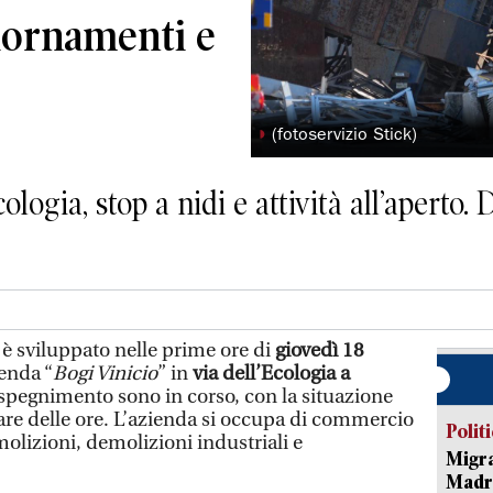
iornamenti e
◗
(fotoservizio Stick)
cologia, stop a nidi e attività all’aperto
è sviluppato nelle prime ore di
giovedì 18
ienda “
Bogi Vinicio
” in
via dell’Ecologia a
 spegnimento sono in corso, con la situazione
sare delle ore. L’azienda si occupa di commercio
Polit
olizioni, demolizioni industriali e
Migra
Madri