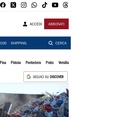
ACCEDI
ABBONATI
2030
SHIPPING
CERCA
Pisa
Pistoia
Pontedera
Prato
Versilia
SEGUICI SU
DISCOVER