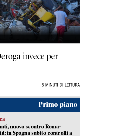
. Deroga invece per
5 MINUTI DI LETTURA
Primo piano
ica
nti, nuovo scontro Roma-
d: in Spagna subito controlli a