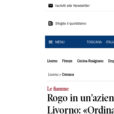
Il
Iscriviti alle Newsletter
Tirreno
Sfoglia il quotidiano
MENU
TOSCANA
ITAL
Livorno
Firenze
Cecina-Rosignano
Emp
Livorno
Cronaca
Le fiamme
Rogo in un’azien
Livorno: «Ordin