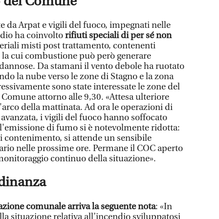
o del Comune
e da Arpat e vigili del fuoco, impegnati nelle
ndio ha coinvolto
rifiuti speciali di per sé non
ateriali misti post trattamento, contenenti
o, la cui combustione può però generare
dannose. Da stamani il vento debole ha ruotato
do la nube verso le zone di Stagno e la zona
ressivamente sono state interessate le zone del
l Comune attorno alle 9,30. «Attesa ulteriore
'arco della mattinata. Ad ora le operazioni di
vanzata, i vigili del fuoco hanno soffocato
l'emissione di fumo si è notevolmente ridotta:
 di contenimento, si attende un sensibile
ario nelle prossime ore. Permane il COC aperto
l monitoraggio continuo della situazione».
rdinanza
azione comunale arriva la seguente nota
: «In
lla situazione relativa all’incendio sviluppatosi