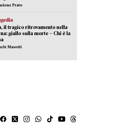
azione Prato
agedia
, il tragico ritrovamento nella
rna: giallo sulla morte – Chi è la
ma
hele Masotti