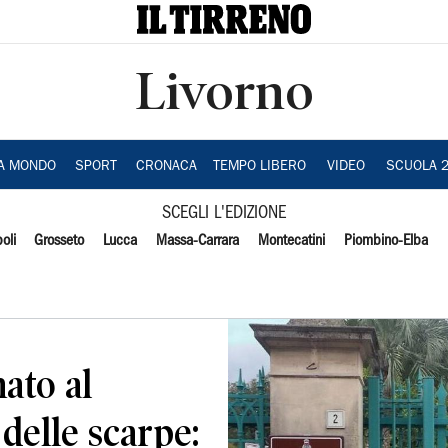
Livorno
IA MONDO
SPORT
CRONACA
TEMPO LIBERO
VIDEO
SCUOLA 
SCEGLI L'EDIZIONE
oli
Grosseto
Lucca
Massa-Carrara
Montecatini
Piombino-Elba
ato al
delle scarpe: