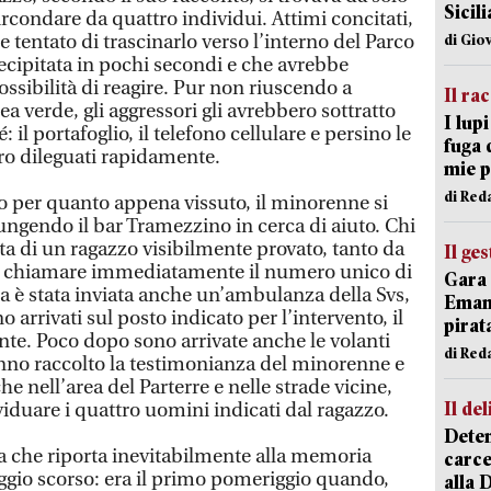
Sicil
rcondare da quattro individui. Attimi concitati,
e tentato di trascinarlo verso l’interno del Parco
di Gio
ecipitata in pochi secondi e che avrebbe
ossibilità di reagire. Pur non riuscendo a
Il ra
rea verde, gli aggressori gli avrebbero sottratto
I lup
: il portafoglio, il telefono cellulare e persino le
fuga 
ro dileguati rapidamente.
mie 
di Red
o per quanto appena vissuto, il minorenne si
ungendo il bar Tramezzino in cerca di aiuto. Chi
nta di un ragazzo visibilmente provato, tanto da
Il ge
 a chiamare immediatamente il numero unico di
Gara 
 è stata inviata anche un’ambulanza della Svs,
Emanu
arrivati sul posto indicato per l’intervento, il
pirat
nte. Poco dopo sono arrivate anche le volanti
di Red
hanno raccolto la testimonianza del minorenne e
che nell’area del Parterre e nelle strade vicine,
Il del
viduare i quattro uomini indicati dal ragazzo.
Deten
 che riporta inevitabilmente alla memoria
carce
gio scorso: era il primo pomeriggio quando,
alla 