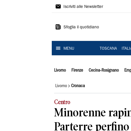
Il
Iscriviti alle Newsletter
Tirreno
Sfoglia il quotidiano
MENU
TOSCANA
ITAL
Livorno
Firenze
Cecina-Rosignano
Emp
Livorno
Cronaca
Centro
Minorenne rapin
Parterre perfino 