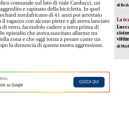
lico comunale sul lato di viale Carducci, un
di Red
aggredito e rapinato della bicicletta. In quel
lochard nordafricano di 41 anni poi arrestato
La tr
o il ragazzo con alcune pietre e gli aveva lanciato
Lucca
 di vetro, facendolo cadere a terra prima di
ciste
Un episodio che aveva suscitato allarme tra
vitti
della zona e che oggi torna a pesare come un
opo la denuncia di questa nuova aggressione.
di Mic
itmo:
CLICCA QUI
izie su Google