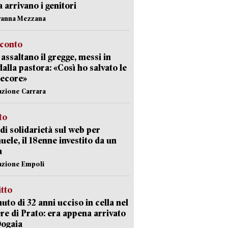
ia arrivano i genitori
vanna Mezzana
cconto
i assaltano il gregge, messi in
dalla pastora: «Così ho salvato le
pecore»
azione Carrara
sto
di solidarietà sul web per
ele, il 18enne investito da un
a
azione Empoli
itto
uto di 32 anni ucciso in cella nel
re di Prato: era appena arrivato
Dogaia