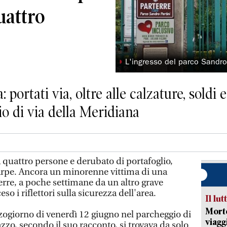
uattro
◗
L'ingresso del parco Sandro P
 portati via, oltre alle calzature, soldi 
o di via della Meridiana
 quattro persone e derubato di portafoglio,
carpe. Ancora un minorenne vittima di una
erre, a poche settimane da un altro grave
so i riflettori sulla sicurezza dell'area.
Il lut
Morto
ogiorno di venerdì 12 giugno nel parcheggio di
viagg
azzo, secondo il suo racconto, si trovava da solo