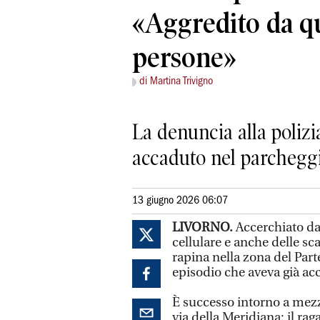
«Aggredito da q
persone»
di Martina Trivigno
La denuncia alla polizia:
accaduto nel parcheggi
13 giugno 2026 06:07
LIVORNO.
Accerchiato da
cellulare e anche delle s
rapina nella zona del Part
episodio che aveva già acce
È successo intorno a mezz
via della Meridiana: il rag