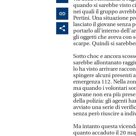
quando si sarebbe visto ci
nei quali il gruppo avrebb
Pertini. Una situazione pr
lasciato il giovane senza p
portarlo all’interno dell’a
gli oggetti che aveva con sé
scarpe. Quindi si sarebbe
Sotto choc e ancora scoss
sarebbe allontanato raggi
lo ha visto arrivare racco
spingere alcuni presenti
emergenza 112. Nella zona
ma quando i volontari sono 
giovane non era più prese
della polizia: gli agenti 
avviato una serie di verifi
senza però riuscire a indi
Ma intanto questa vicenda
quanto accaduto il 20 mag