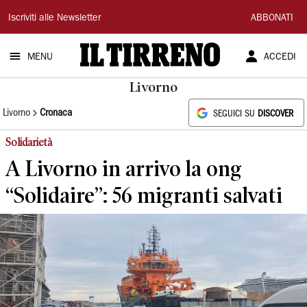
Il
Iscriviti alle Newsletter
ABBONATI
Tirreno
MENU
ACCEDI
Livorno
Livorno
Cronaca
SEGUICI SU
DISCOVER
Solidarietà
A Livorno in arrivo la ong
“Solidaire”: 56 migranti salvati