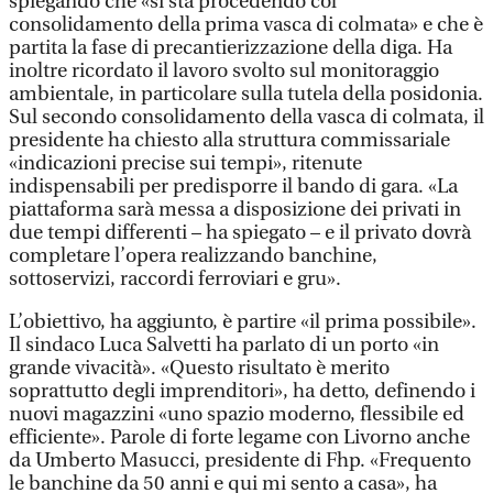
spiegando che «si sta procedendo col
consolidamento della prima vasca di colmata» e che è
partita la fase di precantierizzazione della diga. Ha
inoltre ricordato il lavoro svolto sul monitoraggio
ambientale, in particolare sulla tutela della posidonia.
Sul secondo consolidamento della vasca di colmata, il
presidente ha chiesto alla struttura commissariale
«indicazioni precise sui tempi», ritenute
indispensabili per predisporre il bando di gara. «La
piattaforma sarà messa a disposizione dei privati in
due tempi differenti – ha spiegato – e il privato dovrà
completare l’opera realizzando banchine,
sottoservizi, raccordi ferroviari e gru».
L’obiettivo, ha aggiunto, è partire «il prima possibile».
Il sindaco Luca Salvetti ha parlato di un porto «in
grande vivacità». «Questo risultato è merito
soprattutto degli imprenditori», ha detto, definendo i
nuovi magazzini «uno spazio moderno, flessibile ed
efficiente». Parole di forte legame con Livorno anche
da Umberto Masucci, presidente di Fhp. «Frequento
le banchine da 50 anni e qui mi sento a casa», ha