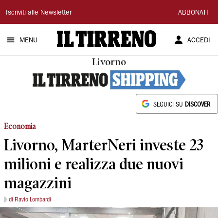
Il
Iscriviti alle Newsletter
ABBONATI
Tirreno
MENU
ACCEDI
Livorno
SEGUICI SU
DISCOVER
Economia
Livorno, MarterNeri investe 23
milioni e realizza due nuovi
magazzini
di Flavio Lombardi