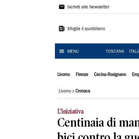
Il
Iscriviti alle Newsletter
Tirreno
Sfoglia il quotidiano
MENU
TOSCANA
ITAL
Livorno
Firenze
Cecina-Rosignano
Emp
Livorno
Cronaca
L’iniziativa
Centinaia di man
bici contro la g