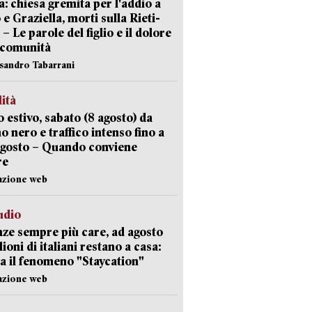
: chiesa gremita per l'addio a
 e Graziella, morti sulla Rieti-
 – Le parole del figlio e il dolore
 comunità
ssandro Tabarrani
lità
 estivo, sabato (8 agosto) da
no nero e traffico intenso fino a
agosto – Quando conviene
re
azione web
udio
ze sempre più care, ad agosto
lioni di italiani restano a casa:
a il fenomeno "Staycation"
azione web