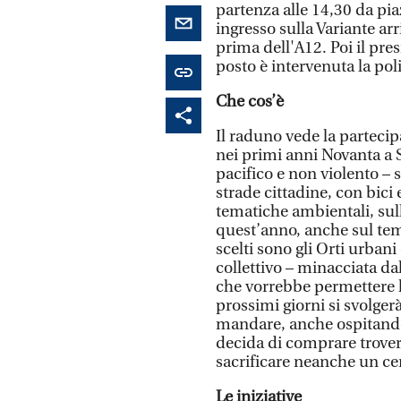
partenza alle 14,30 da pia
ingresso sulla Variante arr
prima dell'A12. Poi il pre
posto è intervenuta la poli
Che cos’è
Il raduno vede la partecipa
nei primi anni Novanta a 
pacifico e non violento – 
strade cittadine, con bici 
tematiche ambientali, sull
quest’anno, anche sul tem
scelti sono gli Orti urbani 
collettivo – minacciata 
che vorrebbe permettere l
prossimi giorni si svolger
mandare, anche ospitando
decida di comprare trove
sacrificare neanche un ce
Le iniziative