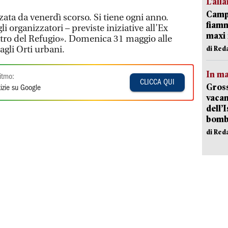
L’all
Campi
zzata da venerdì scorso. Si tiene ogni anno.
fiamm
i organizzatori – previste iniziative all’Ex
maxi 
tro del Refugio». Domenica 31 maggio alle
 agli Orti urbani.
di Red
In ma
itmo:
CLICCA QUI
Gross
izie su Google
vacan
dell’
bom
di Red