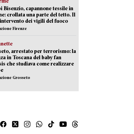
arme
 Bisenzio, capannone tessile in
e: crollata una parte del tetto. Il
intervento dei vigili del fuoco
azione Firenze
nette
eto, arrestato per terrorismo: la
za in Toscana del baby fan
Isis che studiava come realizzare
be
azione Grosseto