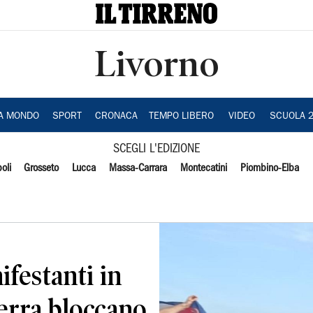
Livorno
IA MONDO
SPORT
CRONACA
TEMPO LIBERO
VIDEO
SCUOLA 
SCEGLI L'EDIZIONE
oli
Grosseto
Lucca
Massa-Carrara
Montecatini
Piombino-Elba
ifestanti in
uerra bloccano