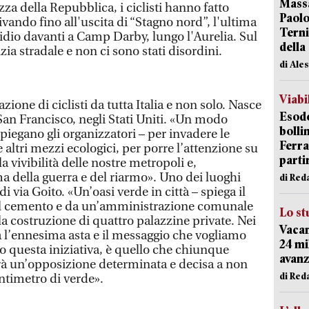
Massa
zza della Repubblica, i ciclisti hanno fatto
Paolo
ivando fino all'uscita di “Stagno nord”, l'ultima
Terni
sidio davanti a Camp Darby, lungo l'Aurelia. Sul
della
zia stradale e non ci sono stati disordini.
di Ale
Viabi
zione di ciclisti da tutta Italia e non solo. Nasce
Esodo
San Francisco, negli Stati Uniti. «Un modo
bolli
spiegano gli organizzatori – per invadere le
Ferr
e altri mezzi ecologici, per porre l’attenzione su
parti
a vivibilità delle nostre metropoli e,
a della guerra e del riarmo». Uno dei luoghi
di Red
di via Goito. «Un’oasi verde in città – spiega il
dal cemento e da un’amministrazione comunale
Lo st
a costruzione di quattro palazzine private. Nei
Vacan
à l’ennesima asta e il messaggio che vogliamo
24 mi
 questa iniziativa, è quello che chiunque
avanz
rà un’opposizione determinata e decisa a non
di Red
ntimetro di verde».