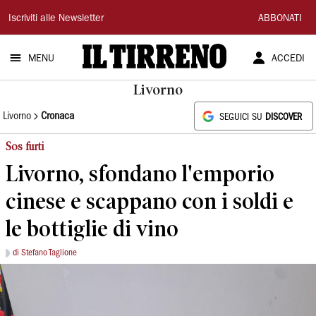
Il
Iscriviti alle Newsletter
ABBONATI
Tirreno
MENU
ACCEDI
Livorno
Livorno
Cronaca
SEGUICI SU
DISCOVER
Sos furti
Livorno, sfondano l'emporio
cinese e scappano con i soldi e
le bottiglie di vino
di Stefano Taglione