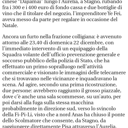
cinese “Dajiamai” lungo l’Aurelia, a Stagno, rubando
fra i 300 e i 400 euro di fondo cassa e due bottiglie di
vino che il titolare del negozio, l’imprenditore Ye Fei,
aveva messo da parte per regalare in occasione del
Natale.
Ancora un furto nella frazione colligiana: è avvenuto
attorno alle 23,40 di domenica 22 dicembre, con
l’immediato intervento di un equipaggio della
Squadra volante dell’ufficio prevenzione generale e
soccorso pubblico della polizia di Stato, che ha
effettuato un primo sopralluogo nell’attività
commerciale e visionato le immagini delle telecamere
che si trovavano nelle vicinanze e inquadravano la
scena. Ad agire, secondo una prima ricostruzione,
due persone: avrebbero raggiunto il grosso piazzale,
dove c’è anche una sala scommesse, su un’auto, per
poi darsi alla fuga sulla stessa macchina
probabilmente in direzione sud, verso lo svincolo
della Fi-Pi-Li, visto che a nord Anas ha chiuso il ponte
dello Scolmatore che consente, da Stagno, da
raggiungere direttamente Pisa attraverso l’Aurelia.