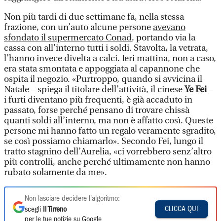
Non più tardi di due settimane fa, nella stessa
frazione, con un’auto alcune persone
avevano
sfondato il supermercato Conad
, portando via la
cassa con all’interno tutti i soldi. Stavolta, la vetrata,
l’hanno invece divelta a calci. Ieri mattina, non a caso,
era stata smontata e appoggiata al capannone che
ospita il negozio. «Purtroppo, quando si avvicina il
Natale – spiega il titolare dell’attività, il cinese
Ye Fei
–
i furti diventano più frequenti, è già accaduto in
passato, forse perché pensano di trovare chissà
quanti soldi all’interno, ma non è affatto così. Queste
persone mi hanno fatto un regalo veramente sgradito,
se così possiamo chiamarlo». Secondo Fei, lungo il
tratto stagnino dell’Aurelia, «ci vorrebbero senz’altro
più controlli, anche perché ultimamente non hanno
rubato solamente da me».
Non lasciare decidere l'algoritmo:
CLICCA QUI
scegli
Il Tirreno
per le tue notizie su Google