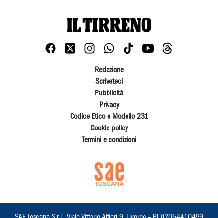
Redazione
Scriveteci
Pubblicità
Privacy
Codice Etico e Modello 231
Cookie policy
Termini e condizioni
SAE Toscana S.r.l., Viale Vittorio Alfieri 9, Livorno – PI 02054410499