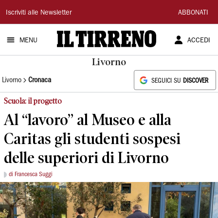
Il
Iscriviti alle Newsletter
ABBONATI
Tirreno
MENU
ACCEDI
Livorno
Livorno
Cronaca
SEGUICI SU
DISCOVER
Scuola: il progetto
Al “lavoro” al Museo e alla
Caritas gli studenti sospesi
delle superiori di Livorno
di Francesca Suggi