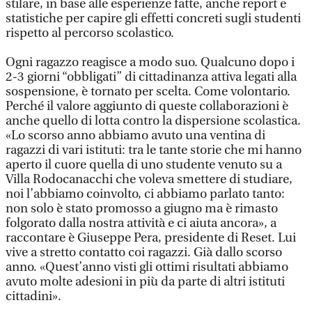
stilare, in base alle esperienze fatte, anche report e
statistiche per capire gli effetti concreti sugli studenti
rispetto al percorso scolastico.
Ogni ragazzo reagisce a modo suo. Qualcuno dopo i
2-3 giorni “obbligati” di cittadinanza attiva legati alla
sospensione, è tornato per scelta. Come volontario.
Perché il valore aggiunto di queste collaborazioni è
anche quello di lotta contro la dispersione scolastica.
«Lo scorso anno abbiamo avuto una ventina di
ragazzi di vari istituti: tra le tante storie che mi hanno
aperto il cuore quella di uno studente venuto su a
Villa Rodocanacchi che voleva smettere di studiare,
noi l’abbiamo coinvolto, ci abbiamo parlato tanto:
non solo è stato promosso a giugno ma è rimasto
folgorato dalla nostra attività e ci aiuta ancora», a
raccontare è Giuseppe Pera, presidente di Reset. Lui
vive a stretto contatto coi ragazzi. Già dallo scorso
anno. «Quest’anno visti gli ottimi risultati abbiamo
avuto molte adesioni in più da parte di altri istituti
cittadini».