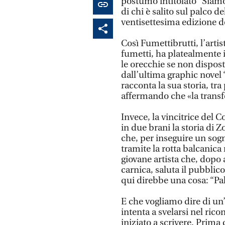
postumo intitolato “Siamo
di chi è salito sul palco d
ventisettesima edizione del
Così Fumettibrutti, l’arti
fumetti, ha platealmente i
le orecchie se non dispost
dall’ultima graphic novel “
racconta la sua storia, tra 
affermando che «la transf
Invece, la vincitrice del
in due brani la storia di
che, per inseguire un sogno
tramite la rotta balcanica 
giovane artista che, dopo 
carnica, saluta il pubblic
qui direbbe una cosa: “Pal
E che vogliamo dire di un’
intenta a svelarsi nel ric
iniziato a scrivere. Prima