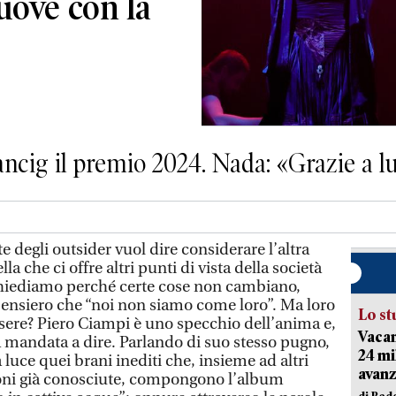
ove con la
ancig il premio 2024. Nada: «Grazie a lu
 degli outsider vuol dire considerare l’altra
la che ci offre altri punti di vista della società
i chiediamo perché certe cose non cambiano,
ensiero che “noi non siamo come loro”. Ma loro
Lo st
ssere? Piero Ciampi è uno specchio dell’anima e,
Vacan
a mandata a dire. Parlando di suo stesso pugno,
24 mi
a luce quei brani inediti che, insieme ad altri
avanz
zoni già conosciute, compongono l’album
di Red