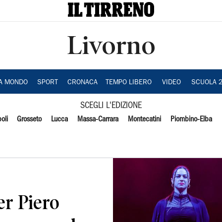
Livorno
IA MONDO
SPORT
CRONACA
TEMPO LIBERO
VIDEO
SCUOLA 
SCEGLI L'EDIZIONE
oli
Grosseto
Lucca
Massa-Carrara
Montecatini
Piombino-Elba
er Piero