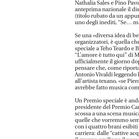
Nathalia Sales e Pino Pav
anteprima nazionale il di
(titolo rubato da un appun
uno degli inediti, “Se…
Se una «diversa idea di be
organizzatori, è quella c
speciale a Teho Teardo e B
“L’amore è tutto qui” di M
ufficialmente il giorno do
pensare che, come riporta 
Antonio Vivaldi leggendo 
all’artista texano, «se Pie
avrebbe fatto musica com
Un Premio speciale è anda
presidente del Premio C
scossa a una scena musica
quelle che vorremmo sempr
con i quattro brani esibit
carriera: dalle “cattive ac