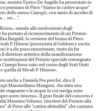
one, mentre Enrico De Angelis ha presentato in
sco postumo di Piero “Siamo in cattive acque”
to dello stesso Ciampi), con tanto di ascolto di
 ma… no…”.
llezza», stando alle motivazioni degli
he ha portato al riconoscimento di un Premio
lixa Bargeld, la versione del brano di Piero
icah P. Hinson (presentata al Goldoni e uscita
po) è a dir poco emozionate, tanto da far
il direttore artistico della manifestazione
le motivazioni del Premio speciale consegnato
ro Ciampi fosse nato nel cuore degli Stati Uniti
e quella di Micah P. Hinson».
to anche a Daniela Pes perché, dice il
ampi Massimiliano Mangoni, «ha dato una
le stagnante e le acque in cui naviga sono
e avere intorno». Il gran finale del concerto è
i dai Massimo Volume, vincitori del Premio alla
que” di Piero alle “cattive abitudini” che cantano