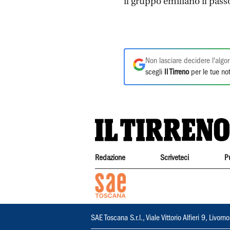
il gruppo emiliano il pass
Non lasciare decidere l'algor
scegli
Il Tirreno
per le tue not
Redazione
Scriveteci
P
SAE Toscana S.r.l., Viale Vittorio Alfieri 9, Li