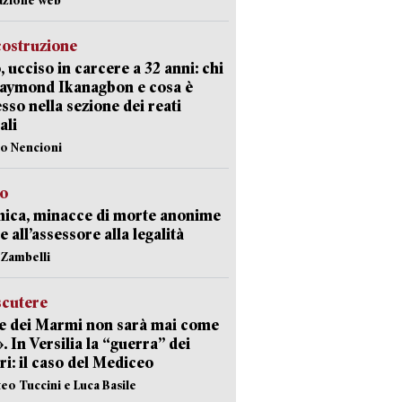
costruzione
, ucciso in carcere a 32 anni: chi
Raymond Ikanagbon e cosa è
sso nella sezione dei reati
ali
lo Nencioni
so
nica, minacce di morte anonime
e all’assessore alla legalità
n Zambelli
scutere
e dei Marmi non sarà mai come
». In Versilia la “guerra” dei
i: il caso del Mediceo
teo Tuccini e Luca Basile