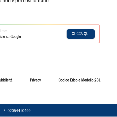
o non è poi così lontano.
itmo:
CLICCA QUI
izie su Google
ubblicità
Privacy
Codice Etico e Modello 231
vorno – PI 02054410499