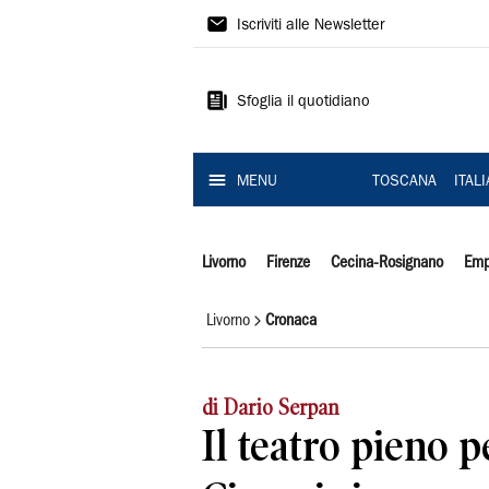
Il
Iscriviti alle Newsletter
Tirreno
Sfoglia il quotidiano
MENU
TOSCANA
ITAL
Livorno
Firenze
Cecina-Rosignano
Emp
Livorno
Cronaca
di Dario Serpan
Il teatro pieno p