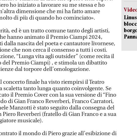
ro ho iniziato a lavorare su me stessa e ho
Vide
n’altra dimensione che mi ha fatto amare
Linus
molto di più di quando ho cominciato».
blocc
borgo
tà, ed è un tratto comune tanto degli artisti,
Pann
 che hanno animato il Premio Ciampi 2024,
i dalla nascita del poeta e cantautore livornese,
ne che non cerca il consenso a tutti i costi.
ione, “Lunga vita agli outsider” (come recita il
del Premio Ciampi) , e stimola un dibattito
cienze dal torpore dell’omologazione.
l concerto finale ha visto riempirsi il Teatro
 scaletta tanto lunga quanto coinvolgente. Se
cato il Premio Cover con la sua versione di “Fino
ordo di Gian Franco Reverberi, Franco Carratori,
ele Manzotti è stato seguito dalla consegna del
n Piero Reverberi (fratello di Gian Franco e a sua
giatore musicale).
ontrato il mondo di Piero grazie all’esibizione di