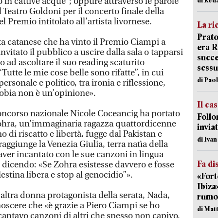
 in cattive acque”; oppure attraverso le parole
el Teatro Goldoni per il concerto finale della
 Premio intitolato all’artista livornese.
La ri
Prato
sta catanese che ha vinto il Premio Ciampi a
era 
nvitato il pubblico a uscire dalla sala o tapparsi
succe
o ad ascoltare il suo reading scaturito
sessu
Tutte le mie cose belle sono rifatte”, in cui
di Pao
personale e politico, tra ironia e riflessione,
obia non è un’opinione».
Il ca
 Concorso nazionale Nicole Coceancig ha portato
Follo
 Zohra, un’immaginaria ragazza quattordicenne
inviat
 di riscatto e libertà, fugge dal Pakistan e
di Iva
raggiunge la Venezia Giulia, terra natìa della
aver incantato con le sue canzoni in lingua
Fa di
o dicendo: «Se Zohra esistesse davvero e fosse
estina libera e stop al genocidio”».
«Fort
Ibiza
altra donna protagonista della serata, Nada,
rumor
onoscere che «è grazie a Piero Ciampi se ho
di Mat
 cantavo canzoni di altri che spesso non capivo.