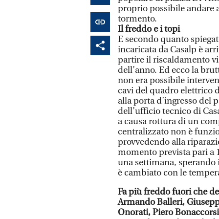
proprio possibile andare av
tormento.
Il freddo e i topi
E secondo quanto spiegato 
incaricata da Casalp è arriv
partire il riscaldamento v
dell’anno. Ed ecco la brut
non era possibile interven
cavi del quadro elettrico
alla porta d’ingresso del p
dell’ufficio tecnico di Ca
a causa rottura di un com
centralizzato non è funzi
provvedendo alla riparaz
momento prevista pari a 1
una settimana, sperando i
è cambiato con le temper
Fa più freddo fuori che d
Armando Balleri, Giusepp
Onorati, Piero Bonaccorsi