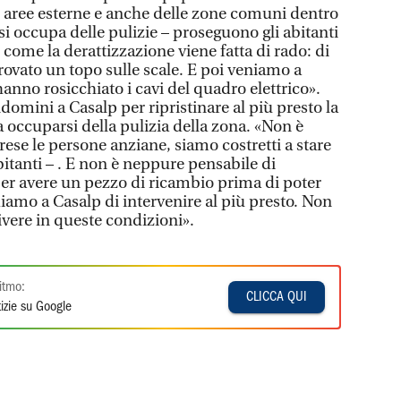
le aree esterne e anche delle zone comuni dentro
 si occupa delle pulizie – proseguono gli abitanti
ì come la derattizzazione viene fatta di rado: di
ovato un topo sulle scale. E poi veniamo a
anno rosicchiato i cavi del quadro elettrico».
ndomini a Casalp per ripristinare al più presto la
a occuparsi della pulizia della zona. «Non è
ese le persone anziane, siamo costretti a stare
bitanti – . E non è neppure pensabile di
er avere un pezzo di ricambio prima di poter
ediamo a Casalp di intervenire al più presto. Non
ivere in queste condizioni».
itmo:
CLICCA QUI
izie su Google