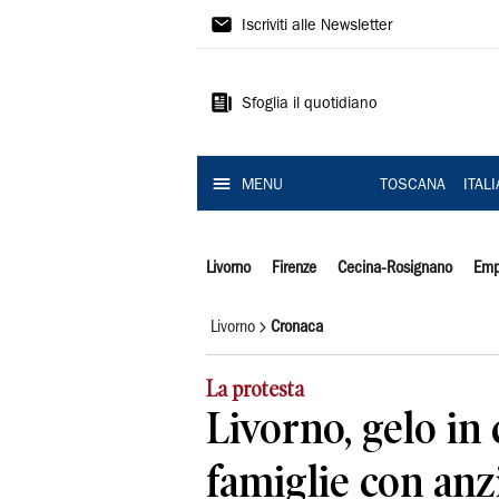
Il
Iscriviti alle Newsletter
Tirreno
Sfoglia il quotidiano
MENU
TOSCANA
ITAL
Livorno
Firenze
Cecina-Rosignano
Emp
Livorno
Cronaca
La protesta
Livorno, gelo in 
famiglie con anz