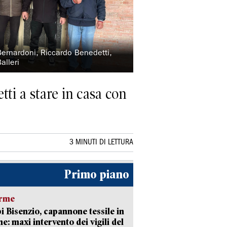
Bernardoni, Riccardo Benedetti,
alleri
tti a stare in casa con
3 MINUTI DI LETTURA
Primo piano
arme
 Bisenzio, capannone tessile in
e: maxi intervento dei vigili del