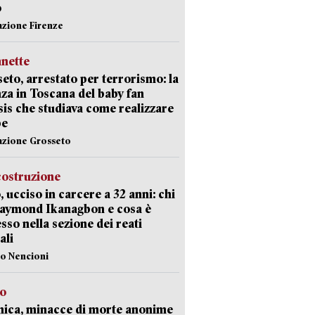
o
azione Firenze
nette
eto, arrestato per terrorismo: la
za in Toscana del baby fan
Isis che studiava come realizzare
be
azione Grosseto
costruzione
, ucciso in carcere a 32 anni: chi
Raymond Ikanagbon e cosa è
sso nella sezione dei reati
ali
lo Nencioni
so
nica, minacce di morte anonime