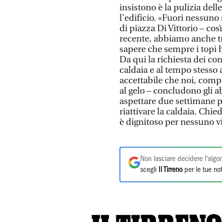
insistono è la pulizia del
l’edificio. «Fuori nessuno
di piazza Di Vittorio – cos
recente, abbiamo anche tr
sapere che sempre i topi h
Da qui la richiesta dei co
caldaia e al tempo stesso 
accettabile che noi, compr
al gelo – concludono gli a
aspettare due settimane p
riattivare la caldaia. Chi
è dignitoso per nessuno v
Non lasciare decidere l'algor
scegli
Il Tirreno
per le tue not