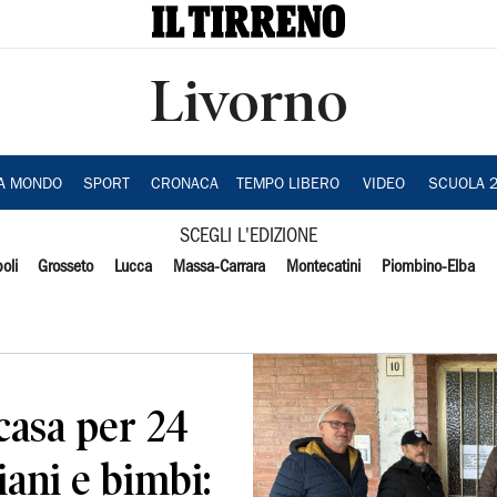
Livorno
IA MONDO
SPORT
CRONACA
TEMPO LIBERO
VIDEO
SCUOLA 
SCEGLI L'EDIZIONE
oli
Grosseto
Lucca
Massa-Carrara
Montecatini
Piombino-Elba
casa per 24
iani e bimbi: