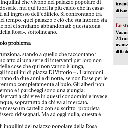
 inquilini che vivono nel palazzo popolare di
inviat
adossale, ma qui fuori fa più caldo che in casa»,
di Iva
ti all’ingresso dell’edificio. Si confrontano tra
l tempo, quel palazzo e ciò che sta intorno sia
Lo st
e noi ci sentiamo abbandonati: questa zona,
a della Rosa», sottolineano.
Vacan
24 mi
 solo problema
avanz
di Red
funziona, stando a quello che raccontano i
imo atto di una serie di interventi per loro non
 delle cose che qui non vanno è lunga,
i inquilini di piazza Di Vittorio – . I lampioni
nano da due anni e di notte, se non fosse per le
saremmo completamente al buio. Gli alberi non
empo e i parcheggi sono una giungla:
riservati a chi vive in questi condomini e invece
que, soprattutto da chi va al mercato.
 messo un cartello con su scritto “proprietà
enissero ridisegnati. Ma ad oggi nulla, questa è
gli inquilini del palazzo popolare della Rosa