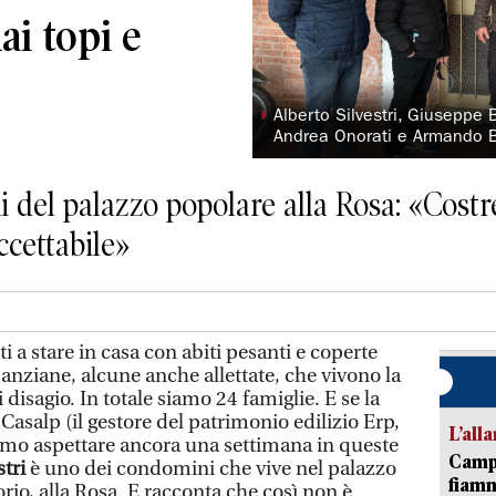
ai topi e
◗
Alberto Silvestri, Giuseppe 
Andrea Onorati e Armando B
i del palazzo popolare alla Rosa: «Costre
ccettabile»
a stare in casa con abiti pesanti e coperte
anziane, alcune anche allettate, che vivono la
 disagio. In totale siamo 24 famiglie. E se la
asalp (il gestore del patrimonio edilizio Erp,
L’all
remo aspettare ancora una settimana in queste
Campi
stri
è uno dei condomini che vive nel palazzo
fiamm
orio, alla Rosa. E racconta che così non è