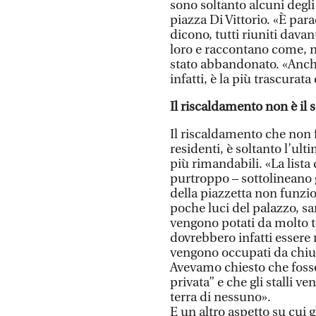
sono soltanto alcuni degli
piazza Di Vittorio. «È par
dicono, tutti riuniti davan
loro e raccontano come, ne
stato abbandonato. «Anch
infatti, è la più trascurat
Il riscaldamento non è il
Il riscaldamento che non 
residenti, è soltanto l’ult
più rimandabili. «La lista
purtroppo – sottolineano gl
della piazzetta non funzio
poche luci del palazzo, 
vengono potati da molto t
dovrebbero infatti essere 
vengono occupati da chiun
Avevamo chiesto che fosse
privata” e che gli stalli v
terra di nessuno».
E un altro aspetto su cui 