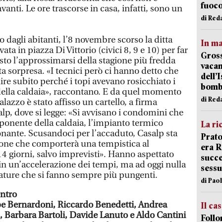
fuoc
anti. Le ore trascorse in casa, infatti, sono un
di Red
dagli abitanti, l’8 novembre scorso la ditta
In ma
ata in piazza Di Vittorio (civici 8, 9 e 10) per far
Gross
isto l’approssimarsi della stagione più fredda
vacan
ta sorpresa. «I tecnici però ci hanno detto che
dell’
ire subito perché i topi avevano rosicchiato i
bom
 della caldaia», raccontano. E da quel momento
di Red
alazzo è stato affisso un cartello, a firma
salp, dove si legge: «Si avvisano i condomini che
ponente della caldaia, l’impianto termico
La ri
onante. Scusandoci per l’accaduto, Casalp sta
Prato
ione che comporterà una tempistica al
era 
4 giorni, salvo imprevisti». Hanno aspettato
succe
n un’accelerazione dei tempi, ma ad oggi nulla
sessu
ature che si fanno sempre più pungenti.
di Pao
entro
e Bernardoni, Riccardo Benedetti, Andrea
Il ca
, Barbara Bartoli, Davide Lanuto e Aldo Cantini
Follo