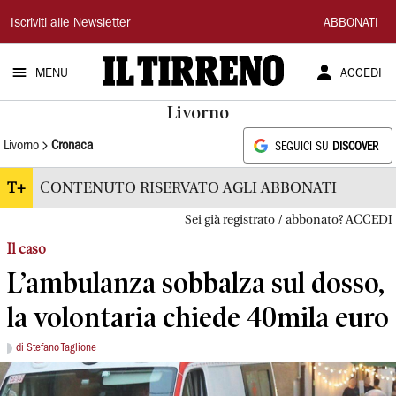
Il
Iscriviti alle Newsletter
ABBONATI
Tirreno
MENU
ACCEDI
Livorno
Livorno
Cronaca
SEGUICI SU
DISCOVER
T+
CONTENUTO RISERVATO AGLI ABBONATI
Sei già registrato / abbonato? ACCEDI
Il caso
L’ambulanza sobbalza sul dosso,
la volontaria chiede 40mila euro
di Stefano Taglione