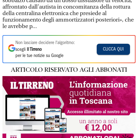
sobbalzo causato da un dosso dissuasore di velocità,
affrontato dall’autista in concomitanza della rottura
della centralina elettronica che presiede al
funzionamento degli ammortizzatori posteriori», che
le avrebbe p...
Non lasciare decidere l'algoritmo:
CLICCA QUI
scegli
Il Tirreno
per le tue notizie su Google
ARTICOLO RISERVATO AGLI ABBONATI