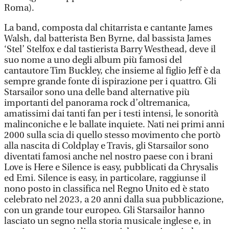
Roma).
La band, composta dal chitarrista e cantante James
Walsh, dal batterista Ben Byrne, dal bassista James
‘Stel’ Stelfox e dal tastierista Barry Westhead, deve il
suo nome a uno degli album più famosi del
cantautore Tim Buckley, che insieme al figlio Jeff è da
sempre grande fonte di ispirazione per i quattro. Gli
Starsailor sono una delle band alternative più
importanti del panorama rock d’oltremanica,
amatissimi dai tanti fan per i testi intensi, le sonorità
malinconiche e le ballate inquiete. Nati nei primi anni
2000 sulla scia di quello stesso movimento che portò
alla nascita di Coldplay e Travis, gli Starsailor sono
diventati famosi anche nel nostro paese con i brani
Love is Here e Silence is easy, pubblicati da Chrysalis
ed Emi. Silence is easy, in particolare, raggiunse il
nono posto in classifica nel Regno Unito ed è stato
celebrato nel 2023, a 20 anni dalla sua pubblicazione,
con un grande tour europeo. Gli Starsailor hanno
lasciato un segno nella storia musicale inglese e, in