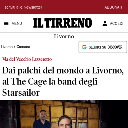
Il
Iscriviti alle Newsletter
ABBONATI
Tirreno
MENU
ACCEDI
Livorno
Livorno
Cronaca
SEGUICI SU
DISCOVER
Via del Vecchio Lazzeretto
Dai palchi del mondo a Livorno,
al The Cage la band degli
Starsailor