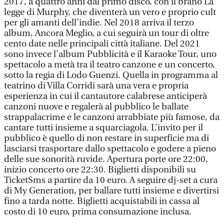
2017, a quattro anni dal primo disco, con il brano La
legge di Murphy, che diventerà un vero e proprio cult
per gli amanti dell’indie. Nel 2018 arriva il terzo
album, Ancora Meglio, a cui seguirà un tour di oltre
cento date nelle principali città italiane. Del 2021
sono invece l’album Pubblicità e il Karaoke Tour, uno
spettacolo a metà tra il teatro canzone e un concerto,
sotto la regia di Lodo Guenzi. Quella in programma al
teatrino di Villa Corridi sarà una vera e propria
esperienza in cui il cantautore calabrese anticiperà
canzoni nuove e regalerà al pubblico le ballate
strappalacrime e le canzoni arrabbiate più famose, da
cantare tutti insieme a squarciagola. L’invito per il
pubblico è quello di non restare in superficie ma di
lasciarsi trasportare dallo spettacolo e godere a pieno
delle sue sonorità ruvide. Apertura porte ore 22:00,
inizio concerto ore 22:30. Biglietti disponibili su
TicketSms a partire da 10 euro. A seguire dj-set a cura
di My Generation, per ballare tutti insieme e divertirsi
fino a tarda notte. Biglietti acquistabili in cassa al
costo di 10 euro, prima consumazione inclusa.