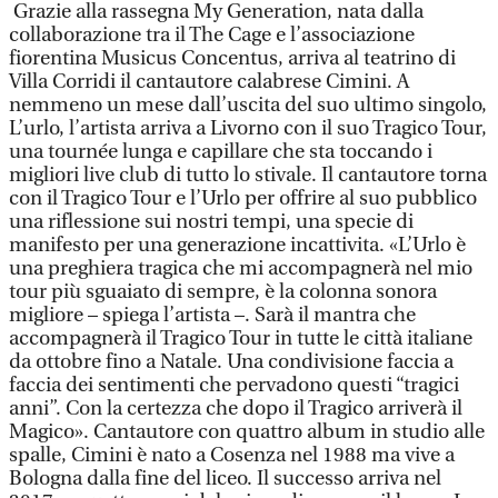
Grazie alla rassegna My Generation, nata dalla
collaborazione tra il The Cage e l’associazione
fiorentina Musicus Concentus, arriva al teatrino di
Villa Corridi il cantautore calabrese Cimini. A
nemmeno un mese dall’uscita del suo ultimo singolo,
L’urlo, l’artista arriva a Livorno con il suo Tragico Tour,
una tournée lunga e capillare che sta toccando i
migliori live club di tutto lo stivale. Il cantautore torna
con il Tragico Tour e l’Urlo per offrire al suo pubblico
una riflessione sui nostri tempi, una specie di
manifesto per una generazione incattivita. «L’Urlo è
una preghiera tragica che mi accompagnerà nel mio
tour più sguaiato di sempre, è la colonna sonora
migliore – spiega l’artista –. Sarà il mantra che
accompagnerà il Tragico Tour in tutte le città italiane
da ottobre fino a Natale. Una condivisione faccia a
faccia dei sentimenti che pervadono questi “tragici
anni”. Con la certezza che dopo il Tragico arriverà il
Magico». Cantautore con quattro album in studio alle
spalle, Cimini è nato a Cosenza nel 1988 ma vive a
Bologna dalla fine del liceo. Il successo arriva nel