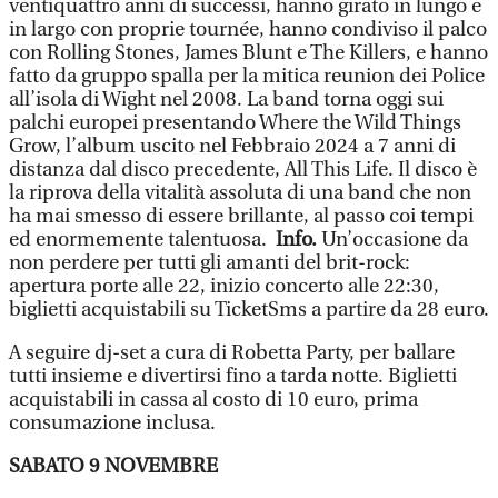
ventiquattro anni di successi, hanno girato in lungo e
in largo con proprie tournée, hanno condiviso il palco
con Rolling Stones, James Blunt e The Killers, e hanno
fatto da gruppo spalla per la mitica reunion dei Police
all’isola di Wight nel 2008. La band torna oggi sui
palchi europei presentando Where the Wild Things
Grow, l’album uscito nel Febbraio 2024 a 7 anni di
distanza dal disco precedente, All This Life. Il disco è
la riprova della vitalità assoluta di una band che non
ha mai smesso di essere brillante, al passo coi tempi
ed enormemente talentuosa.
Info.
Un’occasione da
non perdere per tutti gli amanti del brit-rock:
apertura porte alle 22, inizio concerto alle 22:30,
biglietti acquistabili su TicketSms a partire da 28 euro.
A seguire dj-set a cura di Robetta Party, per ballare
tutti insieme e divertirsi fino a tarda notte. Biglietti
acquistabili in cassa al costo di 10 euro, prima
consumazione inclusa.
SABATO 9 NOVEMBRE