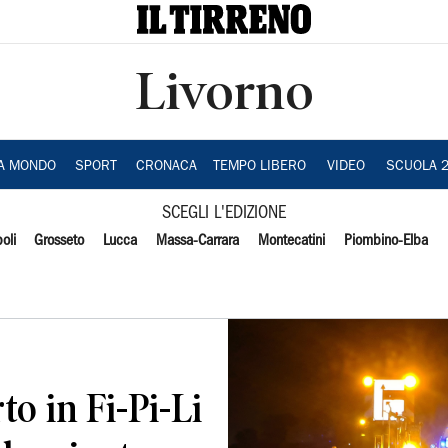
Livorno
IA MONDO
SPORT
CRONACA
TEMPO LIBERO
VIDEO
SCUOLA 
SCEGLI L'EDIZIONE
oli
Grosseto
Lucca
Massa-Carrara
Montecatini
Piombino-Elba
o in Fi-Pi-Li