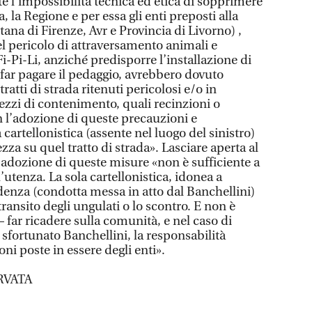
e l’impossibilità tecnica ed etica di sopprimere
a, la Regione e per essa gli enti preposti alla
tana di Firenze, Avr e Provincia di Livorno) ,
l pericolo di attraversamento animali e
Fi-Pi-Li, anziché predisporre l’installazione di
far pagare il pedaggio, avrebbero dovuto
ratti di strada ritenuti pericolosi e/o in
ezzi di contenimento, quali recinzioni o
on l’adozione di queste precauzioni e
 cartellonistica (assente nel luogo del sinistro)
zza su quel tratto di strada». Lasciare aperta al
 l’adozione di queste misure «non è sufficiente a
’utenza. La sola cartellonistica, idonea a
rudenza (condotta messa in atto dal Banchellini)
transito degli ungulati o lo scontro. E non è
far ricadere sulla comunità, e nel caso di
o sfortunato Banchellini, la responsabilità
oni poste in essere degli enti».
RVATA