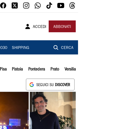
ACCEDI
ABBONATI
2030
SHIPPING
CERCA
Pisa
Pistoia
Pontedera
Prato
Versilia
SEGUICI SU
DISCOVER