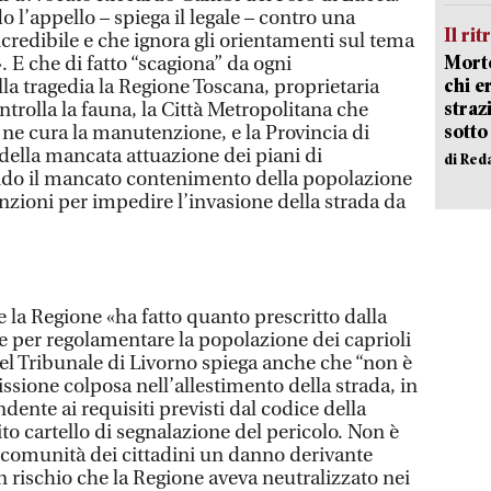
l’appello – spiega il legale – contro una
Il rit
credibile e che ignora gli orientamenti sul tema
Morto
. E che di fatto “scagiona” da ogni
chi er
lla tragedia la Regione Toscana, proprietaria
straz
ntrolla la fauna, la Città Metropolitana che
sotto
e ne cura la manutenzione, e la Provincia di
della mancata attuazione dei piani di
di Red
ndo il mancato contenimento della popolazione
cinzioni per impedire l’invasione della strada da
 la Regione «ha fatto quanto prescritto dalla
le per regolamentare la popolazione dei caprioli
e del Tribunale di Livorno spiega anche che “non è
ssione colposa nell’allestimento della strada, in
dente ai requisiti previsti dal codice della
ito cartello di segnalazione del pericolo. Non è
a comunità dei cittadini un danno derivante
n rischio che la Regione aveva neutralizzato nei