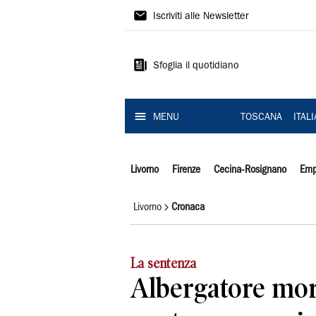
Il
Iscriviti alle Newsletter
Tirreno
Sfoglia il quotidiano
MENU
TOSCANA
ITAL
Livorno
Firenze
Cecina-Rosignano
Emp
Livorno
Cronaca
La sentenza
Albergatore mort