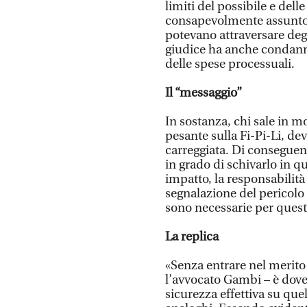
limiti del possibile e dell
consapevolmente assunto,
potevano attraversare degli
giudice ha anche condanna
delle spese processuali.
Il “messaggio”
In sostanza, chi sale in m
pesante sulla Fi-Pi-Li, de
carreggiata. Di consegue
in grado di schivarlo in q
impatto, la responsabilità
segnalazione del pericolo 
sono necessarie per quest
La replica
«Senza entrare nel merito 
l’avvocato Gambi – è dover
sicurezza effettiva su quel 