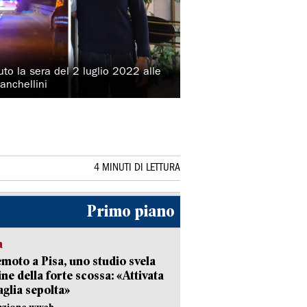
to la sera del 2 luglio 2022 alle
Banchellini
4 MINUTI DI LETTURA
Primo piano
a
moto a Pisa, uno studio svela
gine della forte scossa: «Attivata
aglia sepolta»
dazione wweb