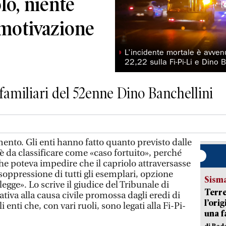
lo, niente
 motivazione
◗
L’incidente mortale è avvenu
22,22 sulla Fi-Pi-Li e Dino 
familiari del 52enne Dino Banchellini
nto. Gli enti hanno fatto quanto previsto dalle
 è da classificare come «caso fortuito», perché
e poteva impedire che il capriolo attraversasse
 soppressione di tutti gli esemplari, opzione
Sism
egge». Lo scrive il giudice del Tribunale di
Terre
ativa alla causa civile promossa dagli eredi di
l’ori
i enti che, con vari ruoli, sono legati alla Fi-Pi-
una f
di Re