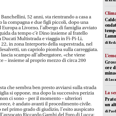
Clim
. Banchellini, 52 anni, sta rientrando a casa a
Caldo
o la compagna e due figli piccoli, dopo una
onda
l Europa a Livorno, l’albergo di famiglia avviato
tempe
 guida da tempo c’è Dino insieme al fratello
Lam
a Ducati Multistrada e viaggia in Fi-Pi-Li,
di Red
, 22, in zona Interporto della superstrada, nel
lesalvetti, un capriolo piomba sulla carreggiata.
n lascia scampo all’albergatore, «che viene
L’em
dice – insieme al proprio mezzo di circa 200
Gross
ore d
minac
di Luca
sta che sembra ben presto avviarsi sulla strada
La se
iglia si oppone, ma dopo la successiva perizia
non ci sono – per il momento – ulteriori
Prato
nvece, è andato avanti il procedimento civile.
un al
nel primo grado di giudizio, l’esito auspicato
di Pao
dall’avvocato Riccardo Gambi del Foro di Lucca: