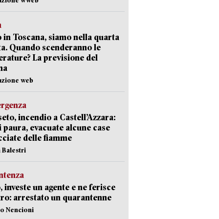
a
 in Toscana, siamo nella quarta
ta. Quando scenderanno le
rature? La previsione del
ma
azione web
ergenza
eto, incendio a Castell’Azzara:
i paura, evacuate alcune case
ciate delle fiamme
 Balestri
ntenza
, investe un agente e ne ferisce
tro: arrestato un quarantenne
lo Nencioni