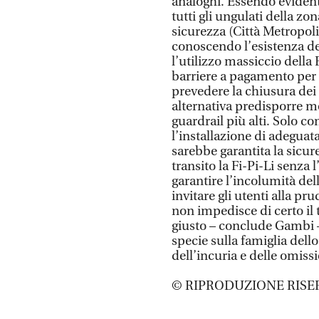
analoghi. Essendo evident
tutti gli ungulati della zon
sicurezza (Città Metropoli
conoscendo l’esistenza de
l’utilizzo massiccio della 
barriere a pagamento per 
prevedere la chiusura dei t
alternativa predisporre m
guardrail più alti. Solo c
l’installazione di adeguata
sarebbe garantita la sicure
transito la Fi-Pi-Li senza
garantire l’incolumità dell
invitare gli utenti alla p
non impedisce di certo il 
giusto – conclude Gambi – 
specie sulla famiglia dell
dell’incuria e delle omissi
© RIPRODUZIONE RISE