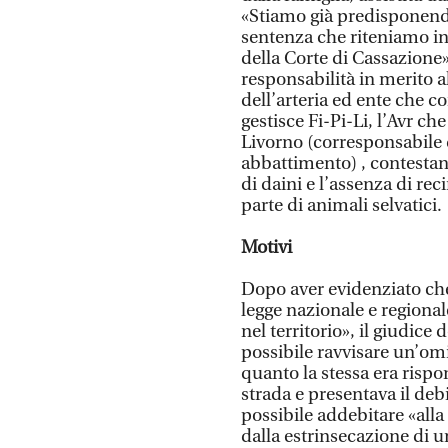
«Stiamo già predisponendo 
sentenza che riteniamo in
della Corte di Cassazione»
responsabilità in merito a
dell’arteria ed ente che co
gestisce Fi-Pi-Li, l’Avr ch
Livorno (corresponsabile 
abbattimento) , contesta
di daini e l’assenza di re
parte di animali selvatici.
Motivi
Dopo aver evidenziato che
legge nazionale e regiona
nel territorio», il giudic
possibile ravvisare un’omi
quanto la stessa era rispon
strada e presentava il deb
possibile addebitare «all
dalla estrinsecazione di u