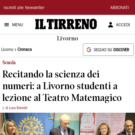
Il
Iscriviti alle Newsletter
ABBONATI
Tirreno
MENU
ACCEDI
Livorno
Livorno
Cronaca
SEGUICI SU
DISCOVER
Scuola
Recitando la scienza dei
numeri: a Livorno studenti a
lezione al Teatro Matemagico
di Luca Balestri